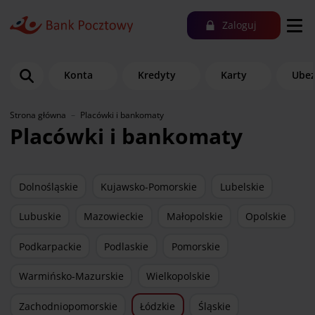
Zaloguj
Konta
Kredyty
Karty
Ubez
Strona główna
Placówki i bankomaty
Placówki i bankomaty
Dolnośląskie
Kujawsko-Pomorskie
Lubelskie
Lubuskie
Mazowieckie
Małopolskie
Opolskie
Podkarpackie
Podlaskie
Pomorskie
Warmińsko-Mazurskie
Wielkopolskie
Zachodniopomorskie
Łódzkie
Śląskie