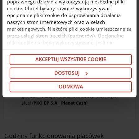
poprawnego działania wykorzystują niezbędne pliki
wszystkich
wpłatomatach sieci Euronet i Planet
cookie. Chcielibyśmy również wykorzystywać
Cash
. Wpłat gotówki można również dokonywać
opcjonalne pliki cookie do usprawniania działania
zbliżeniowo we wpłatomatach posiadających taką
naszych stron internetowych oraz w celach
funkcjonalność. Informacja o opłatach za
marketingowych. Niektóre pliki cookie umieszczane są
korzystanie z wpłatomatów dla kart
biometrycznych znajduje się
tutaj
.
przez usługi stron trzecich (partnerów). Opcjonalne
pliki cookie nie będą wykorzystywane, jeśli nie
Dla Klientów instytucjonalnych
wyrazisz na nie zgody. Więcej informacji o plikach
i mikroprzedsiębiorstw:
cookie i partnerach znajdziesz w kolejnych zakładkach
AKCEPTUJ WSZYSTKIE COOKIE
niniejszego komunikatu oraz w
Polityce cookie
. Jeśli
Klienci mikroprzedsiębiorstw i rolnicy
mogą
nie chcesz wyrażać zgody na cookie opcjonalne, kliknij
bezpłatnie
wypłacać pieniądze
DOSTOSUJ
„Odmowa”. Jeśli chcesz dostosować swoje wybory,
z bankomatów
wyznaczonych sieci
na terenie
kraju (
PKO BP S.A
.,
Planet Cash
)
kliknij „Dostosuj”. Jeśli zgadzasz się na instalację
ODMOWA
Klienci Instytucjonalni
mogą
bezpłatnie
wypłacać
cookie opcjonalnych w Twoim urządzeniu (zgodnie z
gotówkę w kraju z bankomatów wyznaczonych
Polityką cookie), kliknij „Akceptuj wszystkie cookie”.
sieci (
PKO BP S.A
.,
Planet Cash
).
W dowolnej chwili możesz wycofać swoją zgodę w
Deklaracji dot. plików cookie
. Informacje o
przetwarzaniu danych osobowych, w tym o
przysługujących w związku z tym uprawnieniach,
znajdziesz pod
linkiem
.
Godziny funkcjonowania placówek