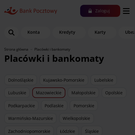
Zaloguj
Konta
Kredyty
Karty
Ubez
Strona główna
Placówki i bankomaty
Placówki i bankomaty
Dolnośląskie
Kujawsko-Pomorskie
Lubelskie
Lubuskie
Mazowieckie
Małopolskie
Opolskie
Podkarpackie
Podlaskie
Pomorskie
Warmińsko-Mazurskie
Wielkopolskie
Zachodniopomorskie
Łódzkie
Śląskie