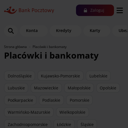
Zaloguj
Konta
Kredyty
Karty
Ubez
Strona główna
Placówki i bankomaty
Placówki i bankomaty
Dolnośląskie
Kujawsko-Pomorskie
Lubelskie
Lubuskie
Mazowieckie
Małopolskie
Opolskie
Podkarpackie
Podlaskie
Pomorskie
Warmińsko-Mazurskie
Wielkopolskie
Zachodniopomorskie
Łódzkie
Śląskie