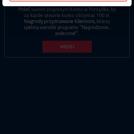
Deklaracji dot. plików cookie
. Informacje o przetwarzaniu
Poleć
swoim znajomym Konto w Porządku, by
danych osobowych, w tym o przysługujących w związku z
za każde otwarte konto otrzymać 100 zł.
tym uprawnieniach, znajdziesz pod
linkiem
.
Nagrody przyznawane Klientom,
którzy
spełnią warunki programu "Nagrodzone...
polecone!".
WIĘCEJ
NAJBLIŻEJ CIEBIE
Lokalizacja niedostępna
Przejdź do mapy
KONTAKT
Zadzwoń do nas
52 34 99 499