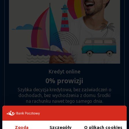
Kredyt online
0% prowizji
Szybka decyzja kredytowa, bez zaświadczeń o
dochodach, bez wychodzenia z domu. Środki
na rachunku nawet tego samego dnia.
RRSO 10,46% dla przykładu
reprezentatywnego.
Zgoda
Szczegóły
O plikach cookies