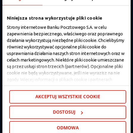
SPRAWDŹ
Niniejsza strona wykorzystuje pliki cookie
Strony internetowe Banku Pocztowego S.A. w celu
zapewnienia bezpiecznego, właściwego oraz poprawnego
działania wykorzystują niezbędne pliki cookie. Chcielibyśmy
również wykorzystywać opcjonalne pliki cookie do
usprawniania działania naszych stron internetowych oraz w
celach marketingowych. Niektóre pliki cookie umieszczane
są przez usługi stron trzecich (partnerów). Opcjonalne pliki
cookie nie będą wykorzystywane, jeśli nie wyrazisz na nie
zgody. Więcej informacji o plikach cookie i partnerach
znajdziesz w kolejnych zakładkach niniejszego komunikatu
oraz w
Polityce cookie
. Jeśli nie chcesz wyrażać zgody na
AKCEPTUJ WSZYSTKIE COOKIE
cookie opcjonalne, kliknij „Odmowa”. Jeśli chcesz
dostosować swoje wybory, kliknij „Dostosuj”. Jeśli zgadzasz
DOSTOSUJ
się na instalację cookie opcjonalnych w Twoim urządzeniu
(zgodnie z Polityką cookie), kliknij „Akceptuj wszystkie
cookie”.
ODMOWA
W dowolnej chwili możesz wycofać swoją zgodę w
Zgarniaj kasę za polecenie konta