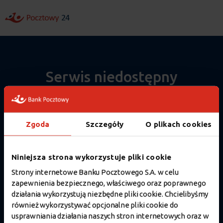
I
I
I
d
d
d
ź
ź
ź
d
d
d
o
o
o
t
g
w
r
ł
y
e
ó
s
ś
w
z
Serwis niedostępny
c
n
u
i.
e
k
j
i
n
w
a
a
w
r
Zgoda
Szczegóły
O plikach cookies
i
k
g
i.
a
c
Niniejsza strona wykorzystuje pliki cookie
j
i.
Strony internetowe Banku Pocztowego S.A. w celu
zapewnienia bezpiecznego, właściwego oraz poprawnego
działania wykorzystują niezbędne pliki cookie. Chcielibyśmy
również wykorzystywać opcjonalne pliki cookie do
usprawniania działania naszych stron internetowych oraz w
Szanowni Państwo,