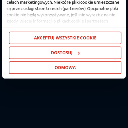
celach marketingowych. Niektóre pliki cookie umieszczane
uprzejmie informujemy, że usługi Banku
są przez usługi stron trzecich (partnerów). Opcjonalne pliki
Pocztowego, w tym serwis bankowości
cookie nie będą wykorzystywane, jeśli nie wyrazisz na nie
internetowej i mobilnej, w związku z
zgody. Więcej informacji o plikach cookie i partnerach
pracami modernizacyjnymi, są aktualnie
znajdziesz w kolejnych zakładkach niniejszego komunikatu
niedostępne.
oraz w
Polityce cookie
. Jeśli nie chcesz wyrażać zgody na
Planowana godzina przywrócenia
AKCEPTUJ WSZYSTKIE COOKIE
cookie opcjonalne, kliknij „Odmowa”. Jeśli chcesz
systemów to 4:00.
dostosować swoje wybory, kliknij „Dostosuj”. Jeśli zgadzasz
DOSTOSUJ
się na instalację cookie opcjonalnych w Twoim urządzeniu
(zgodnie z Polityką cookie), kliknij „Akceptuj wszystkie
cookie”.
ODMOWA
W dowolnej chwili możesz wycofać swoją zgodę w
Deklaracji dot. plików cookie
. Informacje o przetwarzaniu
danych osobowych, w tym o przysługujących w związku z
tym uprawnieniach, znajdziesz pod
linkiem
.