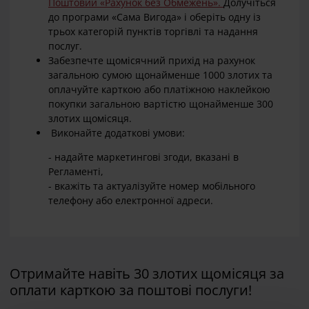
Поштовий «Рахунок без Обмежень».
Долучіться
до програми «Сама Вигода» і оберіть одну із
трьох категорій пунктів торгівлі та надання
послуг.
Забезпечте щомісячний прихід на рахунок
загальною сумою щонайменше 1000 злотих та
оплачуйте карткою або платіжною наклейкою
покупки загальною вартістю щонайменше 300
злотих щомісяця.
Виконайте додаткові умови:
- надайте маркетингові згоди, вказані в
Регламенті,
- вкажіть та актуалізуйте номер мобільного
телефону або електронної адреси.
Отримайте навіть 30 злотих щомісяця за
оплати карткою за поштові послуги!