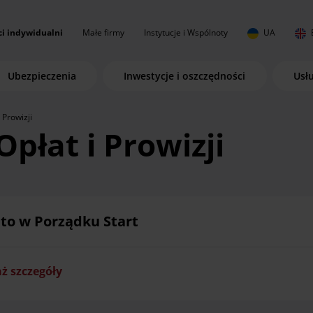
ci indywidualni
Małe firmy
Instytucje i Wspólnoty
UA
Ubezpieczenia
Inwestycje i oszczędności
Usł
 Prowizji
Opłat i Prowizji
to w Porządku Start
ż szczegóły