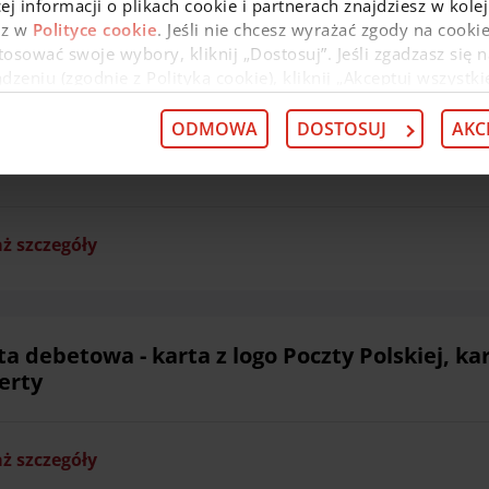
ej informacji o plikach cookie i partnerach znajdziesz w kol
az w
Polityce cookie
. Jeśli nie chcesz wyrażać zgody na cookie
osować swoje wybory, kliknij „Dostosuj”. Jeśli zgadzasz się n
ż szczegóły
eniu (zgodnie z Polityką cookie), kliknij „Akceptuj wszystki
 wycofać swoją zgodę w
Deklaracji dot. plików cookie
. Infor
 przysługujących w związku z tym uprawnieniach, znajdzies
ODMOWA
DOSTOSUJ
AKC
iadamianie SMS Serwis SMS
ż szczegóły
ta debetowa - karta z logo Poczty Polskiej, ka
ferty
ż szczegóły