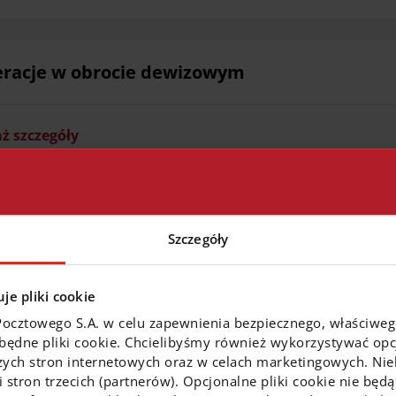
racje w obrocie dewizowym
ż szczegóły
ostałe operacje i usługi bankowe
Szczegóły
ż szczegóły
je pliki cookie
Pocztowego S.A. w celu zapewnienia bezpiecznego, właściwe
zbędne pliki cookie. Chcielibyśmy również wykorzystywać opcj
zych stron internetowych oraz w celach marketingowych. Niek
dyty
 stron trzecich (partnerów). Opcjonalne pliki cookie nie będą