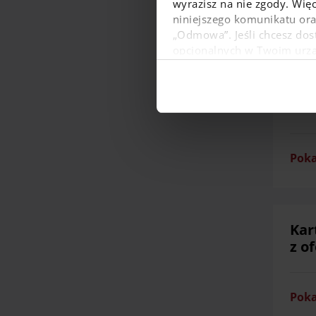
wyrazisz na nie zgody. Więc
niniejszego komunikatu or
„Odmowa”. Jeśli chcesz dost
Poka
opcjonalnych w Twoim urządz
W dowolnej chwili możesz
danych osobowych, w tym o
Pow
Poka
Kar
z o
Poka