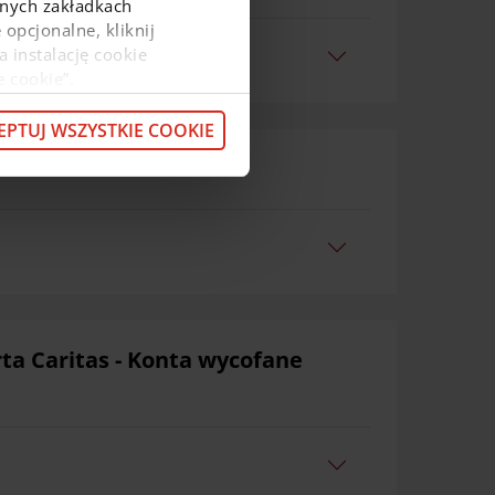
ejnych zakładkach
 opcjonalne, kliknij
a instalację cookie
e cookie”.
macje o przetwarzaniu
z pod
linkiem
.
EPTUJ WSZYSTKIE COOKIE
rta Caritas - Konta wycofane