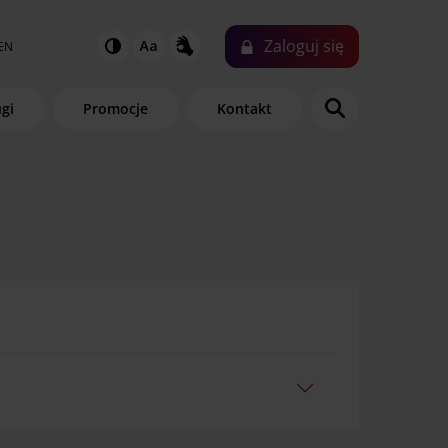
Zaloguj
się
EN
ugi
Promocje
Kontakt