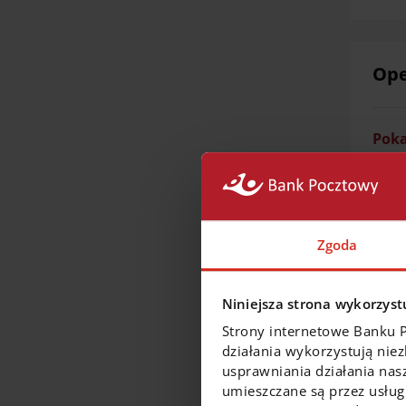
Ope
Poka
Poz
Zgoda
Poka
Niniejsza strona wykorzystu
Strony internetowe Banku 
działania wykorzystują nie
usprawniania działania nas
Kre
umieszczane są przez usługi