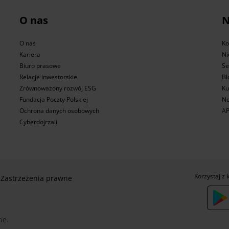
O nas
N
O nas
Ko
Kariera
Ni
Biuro prasowe
Se
Relacje inwestorskie
Bl
Zrównoważony rozwój ESG
Ku
Fundacja Poczty Polskiej
No
Ochrona danych osobowych
AP
Cyberdojrzali
Korzystaj z 
Zastrzeżenia prawne
ne.