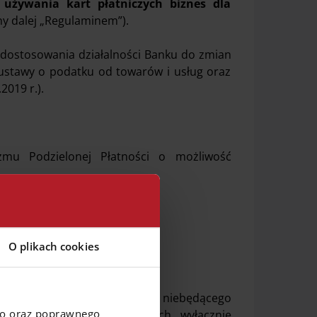
żywania kart płatniczych biznes dla
y dalej „Regulaminem”).
 dostosowania działalności Banku do zmian
ustawy o podatku od towarów i usług oraz
2019 r.).
zmu Podzielonej Płatności o możliwość
O plikach cookies
ank wyodrębnionego rachunku niebędącego
go oraz poprawnego
ęgować środków pochodzących wyłącznie