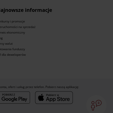
ajnowsze informacje
nkursy i promocje
eruchomości na sprzedaż
rwis ekonomiczny
og
rsy walut
towania funduszy
I dla deweloperów
konta, ofert i usług przez telefon. Pobierz naszą aplikację: