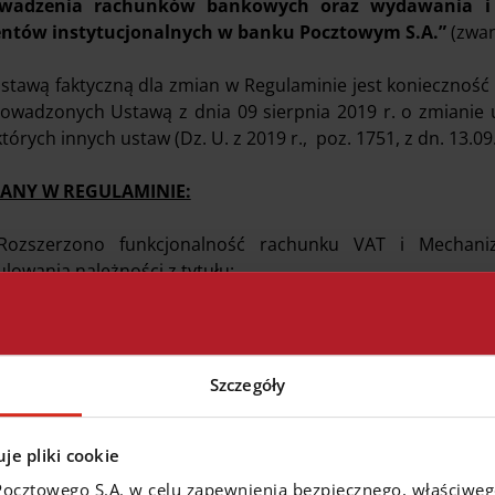
wadzenia rachunków bankowych oraz wydawania i u
entów instytucjonalnych w banku Pocztowym S.A.”
(zwan
stawą faktyczną dla zmian w Regulaminie jest konieczność
owadzonych Ustawą z dnia 09 sierpnia 2019 r. o zmianie 
tórych innych ustaw (Dz. U. z 2019 r., poz. 1751, z dn. 13.09.
ANY W REGULAMINIE:
Rozszerzono funkcjonalność rachunku VAT i Mechani
ulowania należności z tytułu:
podatku dochodowego od osób prawnych,
podatku dochodowego od osób fizycznych,
podatku akcyzowego,
Szczegóły
podatku celnego,
składek ZUS.
je pliki cookie
Wprowadzono zapisy pozwalające na prowadzenie przez B
Pocztowego S.A. w celu zapewnienia bezpiecznego, właściwe
hunkiem rozliczeniowym, przeznaczonego do przeksi