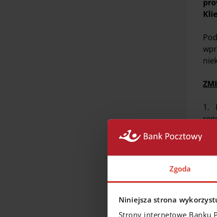
pro
Kli
Pod
wpr
niek
ZMI
1. 
reg
Zgoda
Niniejsza strona wykorzystu
2. 
Strony internetowe Banku 
rac