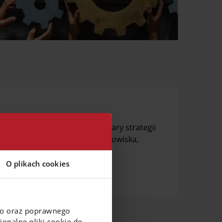
(ESG) stanowią istotne obszary strategii
tywy realizujemy na rzecz środowiska,
racyjnego.
O plikach cookies
go oraz poprawnego
onalne pliki cookie do