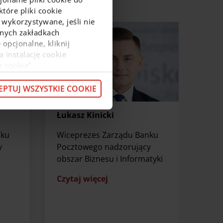
tóre pliki cookie
 wykorzystywane, jeśli nie
ejnych zakładkach
 opcjonalne, kliknij
a instalację cookie
e cookie”.
macje o przetwarzaniu
z pod
linkiem
.
EPTUJ WSZYSTKIE COOKIE
Łukasz Kinicki
nku
Wiceprezes Zarządu Banku
y
Pocztowego nadzorujący
obszar Biznesu i Informatyki
Czytaj więcej