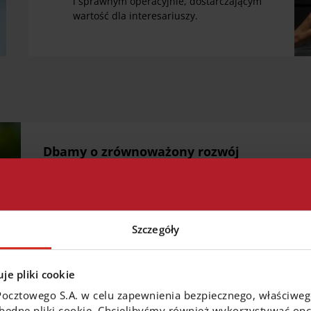
i sprawnym operacyjnie, dostarczającym
wartość dla interesariuszy.
Dbamy o zrównoważony rozwój
Społeczna odpowiedzialność i zrównoważony rozwój 
Banku Pocztowego. Sprawdź, jakie działania i inicja
społeczeństwa, a także w obszarze tzw. ładu korpo
Szczegóły
Czytaj więcej
je pliki cookie
Pocztowego S.A. w celu zapewnienia bezpiecznego, właściwe
zbędne pliki cookie. Chcielibyśmy również wykorzystywać opcj