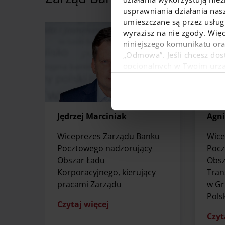
usprawniania działania nas
umieszczane są przez usługi
wyrazisz na nie zgody. Więc
niniejszego komunikatu or
„Odmowa”. Jeśli chcesz dost
opcjonalnych w Twoim urządz
W dowolnej chwili możesz
danych osobowych, w tym o
Jędrzej Marciniak
Agn
Wiceprezes Zarządu Banku
Wice
Pocztowego nadzorujący
Pocz
Obszar Ładu
Obsz
Korporacyjnego, kierujący
Tran
pracami Zarządu
w Gr
Pols
Czytaj więcej
Czyt