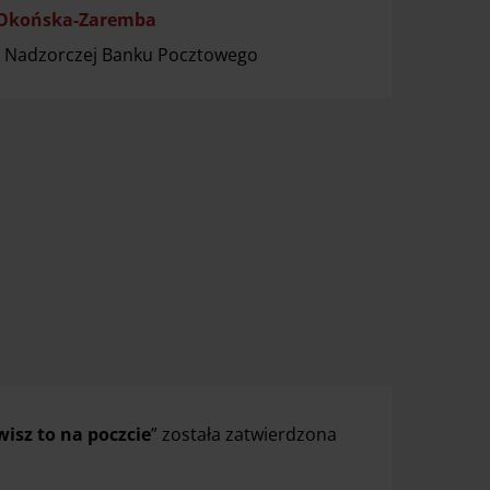
 Okońska-Zaremba
y Nadzorczej Banku Pocztowego
wisz to na poczcie
” została zatwierdzona