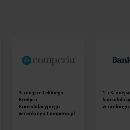
3. miejsce Lekkiego
1. i 3. miej
Kredytu
konsolidac
Konsolidacyjnego
w rankingu 
w rankingu Comperia.pl