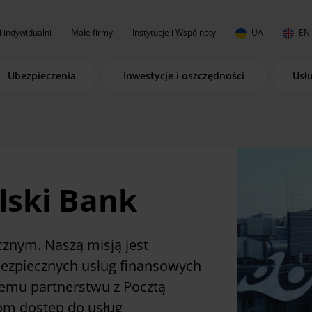
i indywidualni
Małe firmy
Instytucje i Wspólnoty
UA
EN
Ubezpieczenia
Inwestycje i oszczędności
Usł
lski Bank
znym. Naszą misją jest
bezpiecznych usług finansowych
znemu partnerstwu z Pocztą
tom dostęp do usług