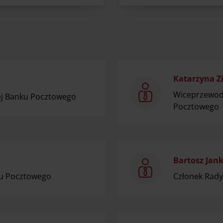
Katarzyna Z
Wiceprzewod
j Banku Pocztowego
Pocztowego
Bartosz Jan
ku Pocztowego
Członek Rad