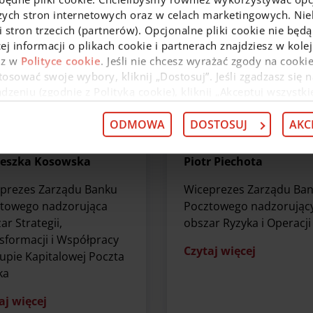
zych stron internetowych oraz w celach marketingowych. Niek
 stron trzecich (partnerów). Opcjonalne pliki cookie nie będą
ej informacji o plikach cookie i partnerach znajdziesz w kol
az w
Polityce cookie
. Jeśli nie chcesz wyrażać zgody na cookie
osować swoje wybory, kliknij „Dostosuj”. Jeśli zgadzasz się n
eniu (zgodnie z Polityką cookie), kliknij „Akceptuj wszystki
 wycofać swoją zgodę w
Deklaracji dot. plików cookie
. Infor
 przysługujących w związku z tym uprawnieniach, znajdzies
ODMOWA
DOSTOSUJ
AKC
ieszka Kosowska
Piotr Piechota
prezes Zarządu Banku
Wiceprezes Zarządu Ba
towego nadzorująca
Pocztowego nadzorując
ar Strategii,
obszar Ryzyka i Operacji
sformacji i Współpracy
Czytaj więcej
upie Kapitalowej Poczta
ka
aj więcej