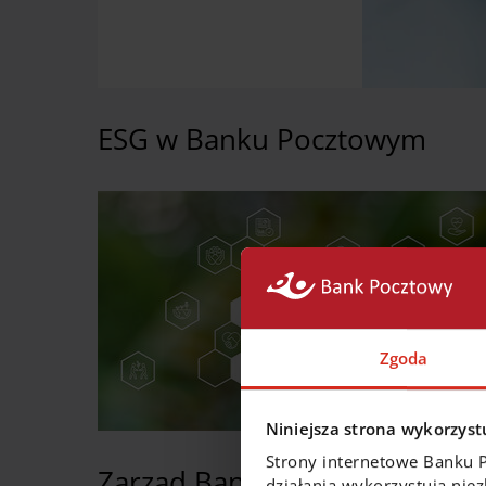
ESG w Banku Pocztowym
Zgoda
Niniejsza strona wykorzystu
Strony internetowe Banku 
Zarząd Banku
działania wykorzystują nie