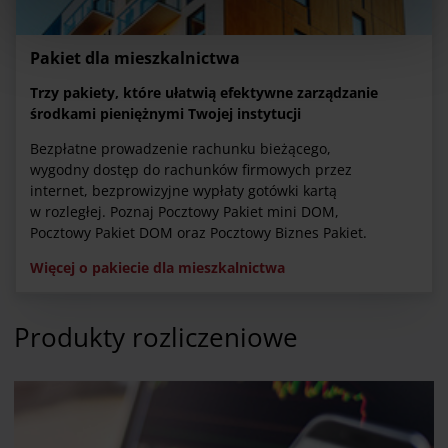
W dowolnej chwili możesz wycofać swoją zgodę w
Deklaracji dot. plików cookie
. Informacje o
Pakiet dla mieszkalnictwa
przetwarzaniu danych osobowych, w tym o
przysługujących w związku z tym uprawnieniach,
Trzy pakiety, które ułatwią efektywne zarządzanie
znajdziesz pod
linkiem
.
środkami pieniężnymi Twojej instytucji
Bezpłatne prowadzenie rachunku bieżącego,
wygodny dostęp do rachunków firmowych przez
internet, bezprowizyjne wypłaty gotówki kartą
w rozległej. Poznaj Pocztowy Pakiet mini DOM,
Pocztowy Pakiet DOM oraz Pocztowy Biznes Pakiet.
Więcej o pakiecie dla mieszkalnictwa
Produkty rozliczeniowe