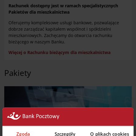
Rachunek dostępny jest w ramach specjalistycznych
Pakietów dla mieszkalnictwa
Oferujemy kompleksowe usługi bankowe, pozwalające
dobrze zarządzać kapitałem wspólnot i spółdzielni
mieszkaniowych. Zachęcamy do otwarcia rachunku
bieżącego w naszym Banku.
Więcej o Rachunku bieżącym dla mieszkalnictwa
Pakiety
Zgoda
Szczegóły
O plikach cookies