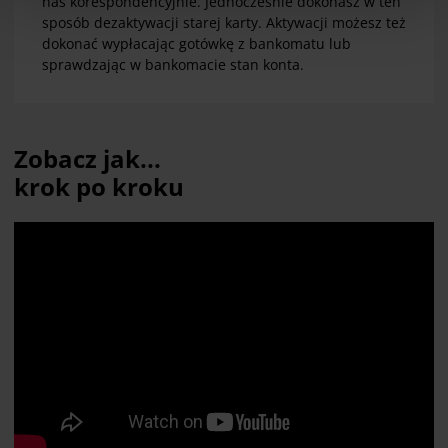
nas korespondencyjnie. Jednocześnie dokonasz w ten
Deklaracji dot. plików cookie
. Informacje o
sposób dezaktywacji starej karty. Aktywacji możesz też
przetwarzaniu danych osobowych, w tym o
dokonać wypłacając gotówkę z bankomatu lub
przysługujących w związku z tym uprawnieniach,
sprawdzając w bankomacie stan konta.
znajdziesz pod
linkiem
.
Zobacz jak...
krok po kroku