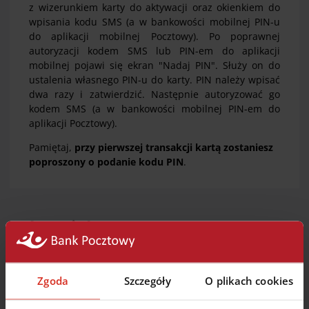
z wizerunkiem karty do aktywacji oraz okienkiem do
wpisania kodu SMS (a w bankowości mobilnej PIN-u
do aplikacji mobilnej Pocztowy). Po poprawnej
autoryzacji kodem SMS lub PIN-em do aplikacji
mobilnej pojawi się ekran "Nadaj PIN". Służy on do
ustalenia własnego PIN-u do karty. PIN należy wpisać
dwa razy i zatwierdzić. Następnie autoryzować go
kodem SMS (a w bankowości mobilnej PIN-em do
aplikacji Pocztowy).
Pamiętaj,
przy pierwszej transakcji kartą zostaniesz
poproszony o podanie kodu PIN
.
Zobacz jak...
krok po kroku
Zgoda
Szczegóły
O plikach cookies