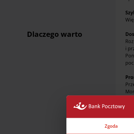
Szy
Wię
Dlaczego warto
Dos
Roz
i p
Pon
poc
Pro
Prz
Mon
Zgoda