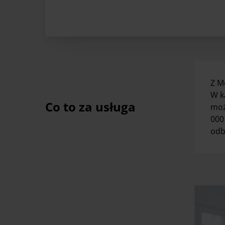
Z M
W k
Co to za usługa
moż
000
odb