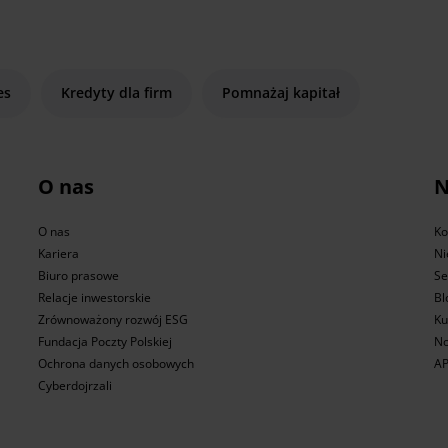
es
Kredyty dla firm
Pomnażaj kapitał
O nas
N
O nas
Ko
Kariera
Ni
Biuro prasowe
Se
Relacje inwestorskie
Bl
Zrównoważony rozwój ESG
Ku
Fundacja Poczty Polskiej
No
Ochrona danych osobowych
AP
Cyberdojrzali