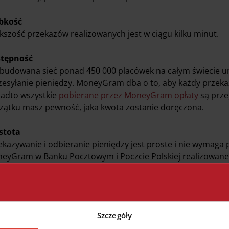
bkość
kszość przekazów realizowanych jest w ciągu kilku minut.
tępność
budowana sieć ponad 450 000 placówek na całym świecie u
rzesyłanie pieniędzy. MoneyGram dba o to, aby każdy przekaz
adto wszystkie
pobierane przez MoneyGram opłaty
są prze
zątku masz pewność, jaka kwota zostanie doręczona.
stota
ekazywanie i odbieranie pieniędzy jest proste i nie wymaga
eyGram w Banku Pocztowym i Poczcie Polskiej realizowane s
Szczegóły