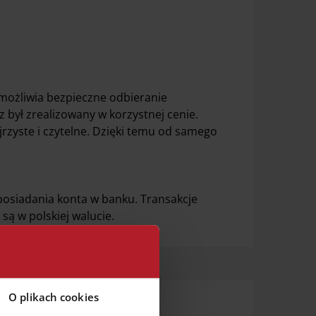
możliwia bezpieczne odbieranie
 był zrealizowany w korzystnej cenie.
jrzyste i czytelne. Dzięki temu od samego
 posiadania konta w banku. Transakcje
ą w polskiej walucie.
O plikach cookies