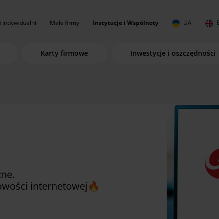
i indywidualni
Małe firmy
Instytucje i Wspólnoty
UA
Karty firmowe
Inwestycje i oszczędności
zne.
wości internetowej
🔥