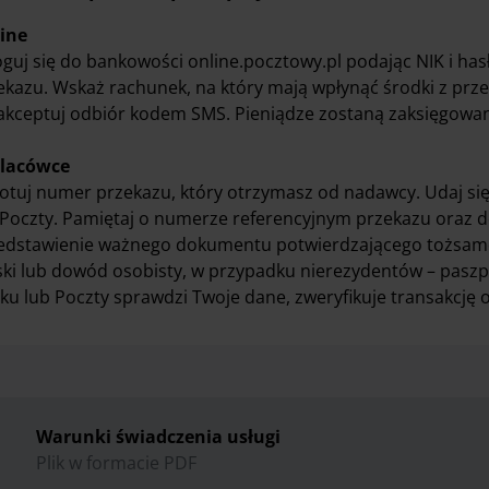
ine
oguj się do bankowości online.pocztowy.pl podając NIK i has
ekazu. Wskaż rachunek, na który mają wpłynąć środki z prz
aakceptuj odbiór kodem SMS. Pieniądze zostaną zaksięgowa
lacówce
otuj numer przekazu, który otrzymasz od nadawcy. Udaj się
 Poczty. Pamiętaj o numerze referencyjnym przekazu oraz 
edstawienie ważnego dokumentu potwierdzającego tożsamo
ski lub dowód osobisty, w przypadku nierezydentów – paszp
ku lub Poczty sprawdzi Twoje dane, zweryfikuje transakcję o
Warunki świadczenia usługi
Plik w formacie PDF