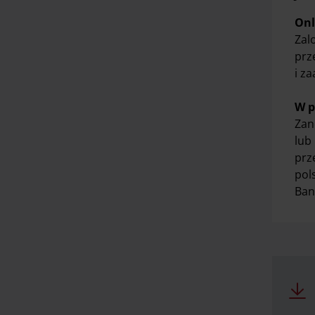
Onl
Zal
prz
i z
W p
Zan
lub
prz
pol
Ban