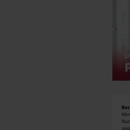
Bez
Mon
Num
upo