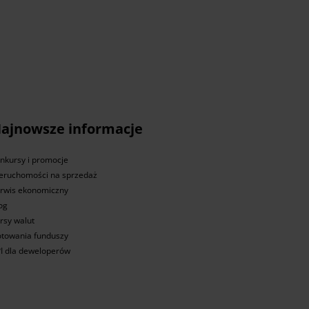
ajnowsze informacje
nkursy i promocje
eruchomości na sprzedaż
rwis ekonomiczny
og
rsy walut
towania funduszy
I dla deweloperów