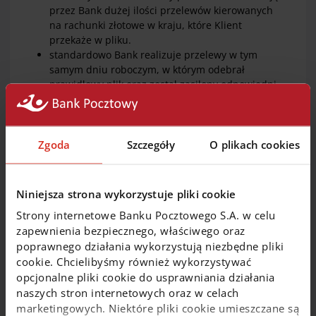
przez Bank dużej ilości przelewów kierowanych
na rachunki złotowe w kraju, które Klient
przekaże w pliku.
standardowo Bank realizuje przelewy w tym
samym dniu roboczym, w którym odebrał
prawidłowy plik oraz został zasilony odpowiedni
rachunek lub we wskazanym przez Klienta innym
dniu roboczym.
Zgoda
Szczegóły
O plikach cookies
Pocztowy Przelew Zbiorczy - korzyści
Niniejsza strona wykorzystuje pliki cookie
Strony internetowe Banku Pocztowego S.A. w celu
zapewnienia bezpiecznego, właściwego oraz
obniżenie kosztów obsługi bankowej
poprawnego działania wykorzystują niezbędne pliki
redukcja kosztów administracyjnych
cookie. Chcielibyśmy również wykorzystywać
oszczędność czasu i pracy kadry
opcjonalne pliki cookie do usprawniania działania
wymiana danych z Bankiem bezpieczną drogą
naszych stron internetowych oraz w celach
elektroniczną
marketingowych. Niektóre pliki cookie umieszczane są
obsługa w ramach posiadanego w Banku