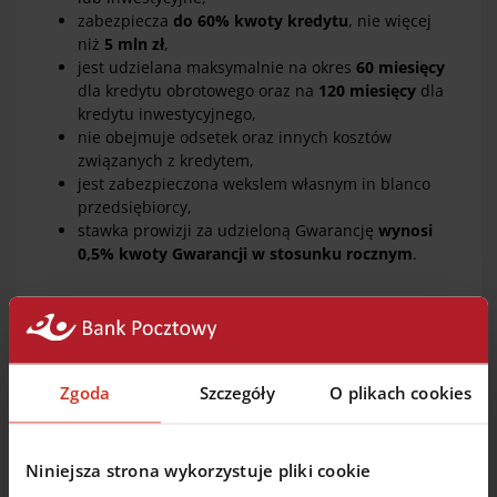
zabezpiecza
do 60% kwoty kredytu
, nie więcej
niż
5 mln zł
,
jest udzielana maksymalnie na okres
60 miesięcy
dla kredytu obrotowego oraz na
120 miesięcy
dla
kredytu inwestycyjnego,
nie obejmuje odsetek oraz innych kosztów
związanych z kredytem,
jest zabezpieczona wekslem własnym in blanco
przedsiębiorcy,
stawka prowizji za udzieloną Gwarancję
wynosi
0,5% kwoty Gwarancji w stosunku rocznym
.
Gwarancja de minimis - korzyści
Zgoda
Szczegóły
O plikach cookies
dostępność do kredytu dla klientów Banku
Niniejsza strona wykorzystuje pliki cookie
z krótką historią kredytową lub nie posiadających