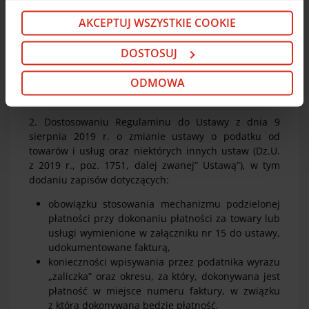
wyrazisz na nie zgody. Więcej informacji o plikach
internetowej (EnveloBank Online),
cookie i partnerach znajdziesz w kolejnych zakładkach
mobilnej (EnveloBank Mobile),
AKCEPTUJ WSZYSTKIE COOKIE
telefonicznej (Telekonto), oraz przeniesienie ich
niniejszego komunikatu oraz w
Polityce cookie
. Jeśli
do Komunikatu. Podstawą prawną zmian
nie chcesz wyrażać zgody na cookie opcjonalne, kliknij
DOSTOSUJ
opisanych powyżej jest § 62, ust. 2. pkt 1) oraz
„Odmowa”. Jeśli chcesz dostosować swoje wybory,
pkt. 2) Regulaminu.
kliknij „Dostosuj”. Jeśli zgadzasz się na instalację
ODMOWA
cookie opcjonalnych w Twoim urządzeniu (zgodnie z
Polityką cookie), kliknij „Akceptuj wszystkie cookie”.
W dowolnej chwili możesz wycofać swoją zgodę w
2. Dostosowaniu Regulaminu do Ustawy z dnia 9
sierpnia 2019 r. o zmianie ustawy o podatku od
Deklaracji dot. plików cookie
. Informacje o
towarów i usług oraz niektórych innych ustaw (Dz.U.
przetwarzaniu danych osobowych, w tym o
z 2019 r., poz. 1751, dalej zwanej” Ustawą”), w tym
przysługujących w związku z tym uprawnieniach,
dodaniu zapisów dotyczących:
znajdziesz pod
linkiem
.
obowiązku stosowania mechanizmu podzielonej
płatności przy dokonaniu płatności za towary lub
usługi wymienione w załączniku nr 15 do ustawy,
udokumentowane fakturą,
konieczności wpisywania przez podatnika wyrazu
„zaliczka” oraz okresu, za który, dokonywana jest
płatność w miejsce numeru faktury, w związku
z którą dokonywana będzie płatność,