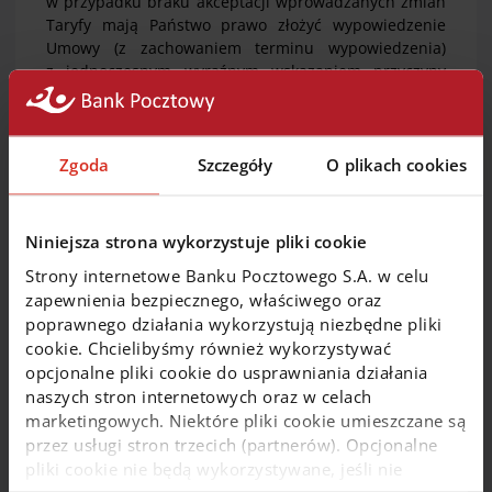
w przypadku braku akceptacji wprowadzanych zmian
Taryfy mają Państwo prawo złożyć wypowiedzenie
Umowy (z zachowaniem terminu wypowiedzenia)
z jednoczesnym wyraźnym wskazaniem przyczyny
wypowiedzenia, tj. określeniem zmiany Taryfy, która
była przyczyną w/w decyzji. Oświadczenie
o wypowiedzeniu Umowy, o którym mowa powyżej,
musi zostać złożone w terminie 10 dni od
Zgoda
Szczegóły
O plikach cookies
zamieszczenia Komunikatu na stronie internetowej
Banku.
Niniejsza strona wykorzystuje pliki cookie
Strony internetowe Banku Pocztowego S.A. w celu
II. „Regulaminie otwierania i prowadzenia rachunków
zapewnienia bezpiecznego, właściwego oraz
oraz wydawania i obsługi kart płatniczych w Banku
poprawnego działania wykorzystują niezbędne pliki
Pocztowym S.A. dla osób fizycznych prowadzących
cookie. Chcielibyśmy również wykorzystywać
działalność gospodarczą”, polegające na:
opcjonalne pliki cookie do usprawniania działania
naszych stron internetowych oraz w celach
marketingowych. Niektóre pliki cookie umieszczane są
1. Usunięciu nazw własnych usług bankowości
przez usługi stron trzecich (partnerów). Opcjonalne
elektronicznej oraz usługi bankowości telefonicznej:
pliki cookie nie będą wykorzystywane, jeśli nie