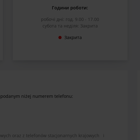
Години роботи:
робочі дні: год. 9.00 - 17.00
субота та неділя: Закрита
Закрита
d podanym niżej numerem telefonu:
wych oraz z telefonów stacjonarnych krajowych i