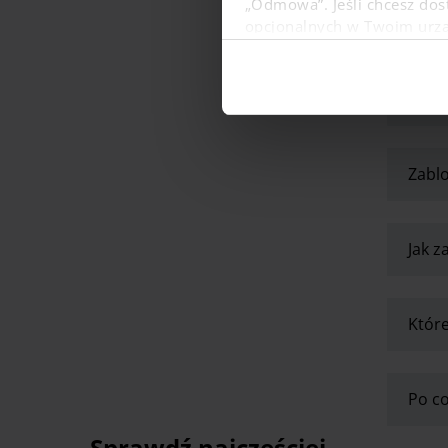
„Odmowa”. Jeśli chcesz dost
opcjonalnych w Twoim urządz
W dowolnej chwili możesz
danych osobowych, w tym o
Jak z
Zabl
Jak z
Które
Po co
Sprawdź najczęściej