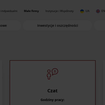
i indywidualni
Małe firmy
Instytucje i Wspólnoty
UA
E
mowe
Inwestycje i oszczędności
Czat
Godziny pracy: