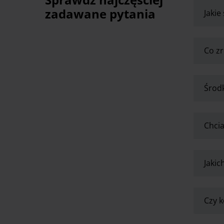
zadawane pytania
Jakie
Co zr
Środk
Chcia
Jaki
Czy k