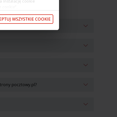
a instalację cookie
e cookie”.
macje o przetwarzaniu
z pod
linkiem
.
EPTUJ WSZYSTKIE COOKIE
strony pocztowy.pl?