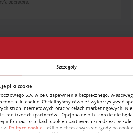
ryfą operatora.
Szczegóły
 jest adres Centrali Banku Pocztowego w Bydgoszczy.
Biuro w Warszawie
je pliki cookie
Bank Pocztowy S.A.
Pocztowego S.A. w celu zapewnienia bezpiecznego, właściwe
ul. Puławska 111 B, 02-707 Warszawa
zbędne pliki cookie. Chcielibyśmy również wykorzystywać opcj
zych stron internetowych oraz w celach marketingowych. Niek
Pokaż na mapie
 stron trzecich (partnerów). Opcjonalne pliki cookie nie będą
ej informacji o plikach cookie i partnerach znajdziesz w kol
az w
Polityce cookie
. Jeśli nie chcesz wyrażać zgody na cookie