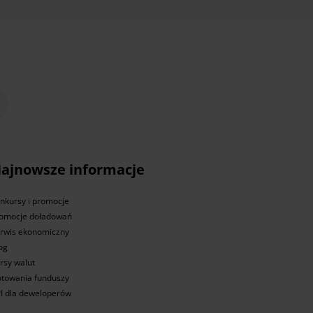
ajnowsze informacje
nkursy i promocje
omocje doładowań
rwis ekonomiczny
og
rsy walut
towania funduszy
I dla deweloperów