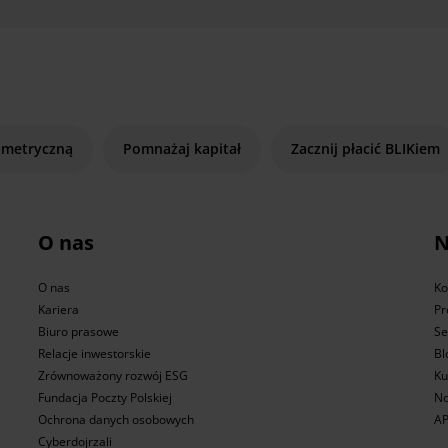
ometryczną
Pomnażaj kapitał
Zacznij płacić BLIKiem
O nas
N
O nas
Ko
Kariera
Pr
Biuro prasowe
Se
Relacje inwestorskie
Bl
Zrównoważony rozwój ESG
Ku
Fundacja Poczty Polskiej
No
Ochrona danych osobowych
AP
Cyberdojrzali