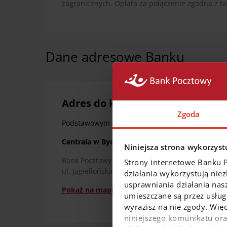
zagranicznych. Opłata za połączenie zgodna z ta
Dane adresowe Banku
Adres do korespondencji
Zgoda
Podstawowym adresem korespondencyjnym Banku
Centrala w Bydgoszczy
Niniejsza strona wykorzystu
Bank Pocztowy S.A.
Strony internetowe Banku 
ul. Jagiellońska 17, 85-959 Bydgoszcz
działania wykorzystują nie
usprawniania działania nas
Pokaż na mapie
umieszczane są przez usługi
wyrazisz na nie zgody. Więc
niniejszego komunikatu or