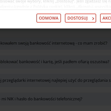
osować swoje wybory, kliknij „Dostosuj”. Jeśli zgadzasz się n
eniu (zgodnie z Polityką cookie), kliknij „Akceptuj wszystki
 wycofać swoją zgodę w
Deklaracji dot. plików cookie
. Infor
 przysługujących w związku z tym uprawnieniach, znajdzies
ODMOWA
DOSTOSUJ
AKC
łożyć reklamację?
okowałem swoją bankowość internetową - co mam zrobić?
ablokować bankowość i kartę, jeśli padłem ofiarą oszustwa?
j przeglądarki internetowej najlepiej użyć do przeglądania 
 mi NIK i hasło do bankowości telefonicznej?