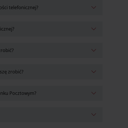
ości telefonicznej?
icznej?
zrobić?
szę zrobić?
Banku Pocztowym?