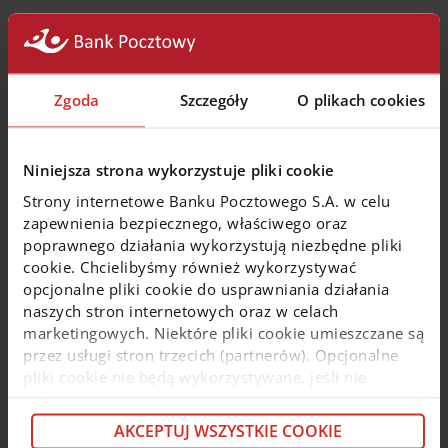
Zakończenie świadczenia usługi w
zakresie Funduszy Inwestycyjnych
Zgoda
Szczegóły
O plikach cookies
Bank Pocztowy S.A. informuje, że z dniem
30 czerwca
2026 roku
zakończy świadczenie usługi polegającej
na przyjmowaniu i przekazywaniu zleceń dotyczących
nabycia lub zbycia jednostek uczestnictwa funduszy
Niniejsza strona wykorzystuje pliki cookie
inwestycyjnych zarządzanych przez IPOPEMA
Strony internetowe Banku Pocztowego S.A. w celu
Towarzystwo Funduszy Inwestycyjnych S.A.
zapewnienia bezpiecznego, właściwego oraz
poprawnego działania wykorzystują niezbędne pliki
Zobacz więcej
cookie. Chcielibyśmy również wykorzystywać
opcjonalne pliki cookie do usprawniania działania
naszych stron internetowych oraz w celach
5 czerwca 2026
marketingowych. Niektóre pliki cookie umieszczane są
przez usługi stron trzecich (partnerów). Opcjonalne
pliki cookie nie będą wykorzystywane, jeśli nie
Utrudnienia w dokonywaniu
wyrazisz na nie zgody. Więcej informacji o plikach
transakcji kartami
cookie i partnerach znajdziesz w kolejnych zakładkach
AKCEPTUJ WSZYSTKIE COOKIE
niniejszego komunikatu oraz w
Polityce cookie
. Jeśli
W dniu
09.06.2026 r.
w godz.
00:00 02:00
w wyniku