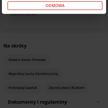
kliknij „Dostosuj”. Jeśli zgadzasz się na instalację
ODMOWA
cookie opcjonalnych w Twoim urządzeniu (zgodnie z
Więcej o ofercie
Polityką cookie), kliknij „Akceptuj wszystkie cookie”.
W dowolnej chwili możesz wycofać swoją zgodę w
Deklaracji dot. plików cookie
. Informacje o
przetwarzaniu danych osobowych, w tym o
przysługujących w związku z tym uprawnieniach,
znajdziesz pod
linkiem
.
Na skróty
Otwórz konto firmowe
Wypróbuj kartę biometryczną
Pomnażaj kapitał
Zacznij płacić BLIKiem
Dokumenty i regulaminy