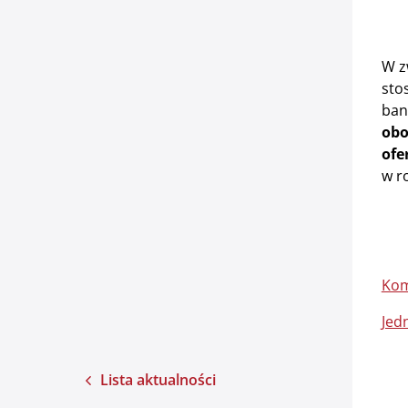
W z
sto
ban
obo
ofe
w r
Kom
Jed
Lista aktualności