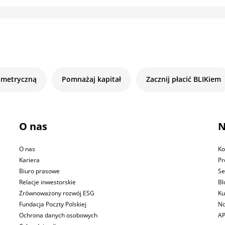
ometryczną
Pomnażaj kapitał
Zacznij płacić BLIKiem
O nas
N
O nas
Ko
Kariera
Pr
Biuro prasowe
Se
Relacje inwestorskie
Bl
Zrównoważony rozwój ESG
Ku
Fundacja Poczty Polskiej
No
Ochrona danych osobowych
AP