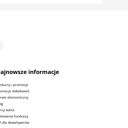
ajnowsze informacje
nkursy i promocje
omocje doładowań
rwis ekonomiczny
og
rsy walut
towania funduszy
I dla deweloperów