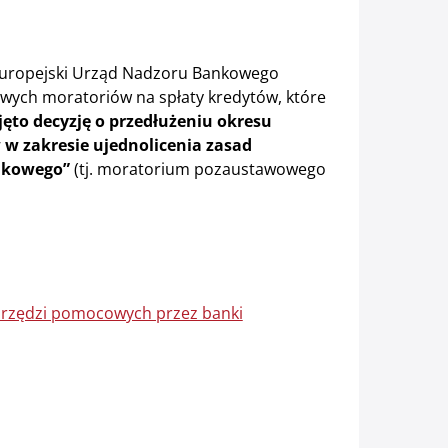
 Europejski Urząd Nadzoru Bankowego
ych moratoriów na spłaty kredytów, które
jęto decyzję o przedłużeniu okresu
w zakresie ujednolicenia zasad
nkowego”
(tj. moratorium pozaustawowego
arzędzi pomocowych przez banki