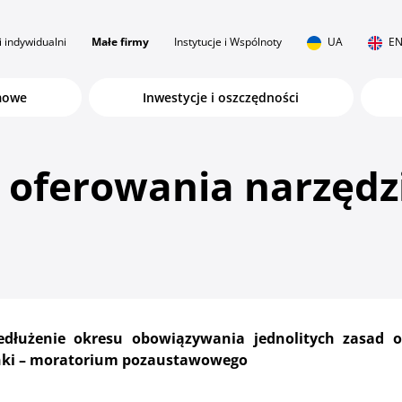
i indywidualni
Małe firmy
Instytucje i Wspólnoty
UA
E
rmowe
Inwestycje i oszczędności
y oferowania narzę
edłużenie okresu obowiązywania jednolitych zasad 
ki – moratorium pozaustawowego