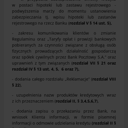
w postaci hipoteki lub zastawu rejestrowego -
podwyższenia marży do momentu ustanowienia
zabezpieczania tj. wpisu hipoteki lub zastanów
rejestrowego na rzecz Banku (
rozdział V § 14 ust. 5),
- zakresu komunikowania klientów o zmianie
Regulaminu oraz „Taryfy opłat i prowizji bankowych
pobieranych za czynności związane z obsługą osób
fizycznych prowadzących działalność gospodarczą
oraz spółek cywilnych przez Bank Pocztowy S.A.” oraz
uprawnień z tym związanych (
rozdział VII
§ 21 oraz
rozdział IV § 13 ust. 4, 5, 6 oraz 7),
- dodania całego rozdziału „Reklamacje” (
rozdział VIII
§ 22
),
- uzupełnienia nazw produktów kredytowych wraz
z ich przeznaczeniem (
rozdział II, § 3,4,5,6,7
),
- dodania zapisu o przekazaniu przez Bank, na
wniosek Klienta informacji, w formie pisemnej
informacji o odmowie udzielania kredytu
(rozdział II §