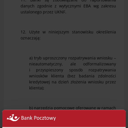
danych zgodnie z wytycznymi EBA wg zakresu
ustalonego przez UKNF.
12. Użyte w niniejszym stanowisku określenia
oznaczają:
a) tryb uproszczony rozpatrywania wniosku –
nieautomatyczny, ale odformalizowany
i przyspieszony sposób rozpatrywania
wniosków klienta (bez badania zdolności
kredytowej na dzień złożenia wniosku przez
klienta);
b) narzędzia pomocowe oferowane w ramach
dedykowanych ustaw – gwarancje oferowane
przez Bank Gospodarstwa Krajowego, a także
przez inne podmioty pod warunkiem, że: