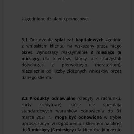
Uzgodnione działania p
o
mocowe:
3.1 Odroczenie
spłat rat kapitałowych
zgodnie
z wnioskiem klienta, na wskazany przez niego
okres, wynoszący maksymalnie
3 miesiące
(
6
miesięcy
dla klientów, którzy nie skorzystali
dotychczas z pierwotnego moratorium),
niezależnie od liczby złożonych wniosków przez
danego klienta.
3.2 Produkty odnawialne
(kredyty w rachunku,
karty kredytowe), które nie spełniają
standardowych warunków odnowienia do 31
marca 2021 r.,
mogą być odnowione
w trybie
uproszczonym w uzgodnieniu z klientem na okres
do
3 miesi
ęcy (
6 miesięcy
dla klientów, którzy nie