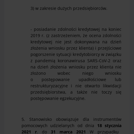
3) w zakresie dużych przedsiębiorców.
- posiadanie zdolności kredytowej na koniec
2019 r. (z zastrzeżeniem, że ocena zdolności
kredytowej nie jest dokonywana na dzień
złożenia wniosku przez klienta) i przejściowe
pogorszenie sytuacji kredytobiorcy w związku
z pandemią koronawirusa SARS-CoV-2 oraz
na dzień złożenia wniosku przez klienta nie
złożono wobec niego wniosku
o postępowanie upadłościowe lub
restrukturyzacyjne i nie otwarto likwidacji
przedsiębiorstwa, a także nie toczy się
postępowanie egzekucyjne.
5. Stanowisko obowiązuje dla instrumentów
pomocowych udzielanych od dnia
1
8
stycznia
202
1
r
. do
3
1
marca
202
1
W przypadku