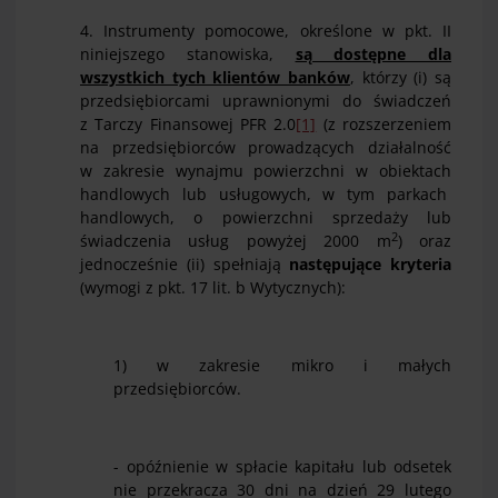
4. Instrumenty pomocowe, określone w pkt. II
niniejszego stanowiska,
są dostępne dla
wszystkich tych klientów banków
, którzy (i) są
przedsiębiorcami uprawnionymi do świadczeń
z Tarczy Finansowej PFR 2.0
[1]
(z rozszerzeniem
na przedsiębiorców prowadzących działalność
w zakresie wynajmu powierzchni w obiektach
handlowych lub usługowych, w tym parkach
handlowych, o powierzchni sprzedaży lub
2
świadczenia usług powyżej 2000 m
) oraz
jednocześnie (ii) spełniają
następujące kryteria
(wymogi z pkt. 17 lit. b Wytycznych):
1) w zakresie mikro i małych
przedsiębiorców.
- opóźnienie w spłacie kapitału lub odsetek
nie przekracza 30 dni na dzień 29 lutego