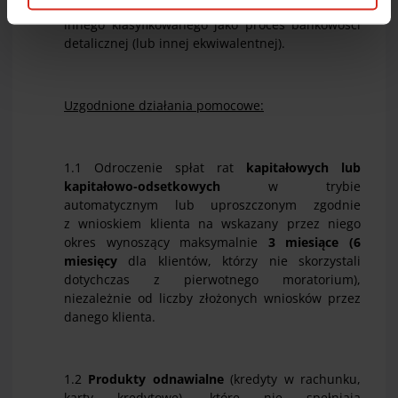
cookie opcjonalnych w Twoim urządzeniu (zgodnie z
odbywa się w ramach modelu oceny ryzyka lub
Polityką cookie), kliknij „Akceptuj wszystkie cookie”.
innego klasyfikowanego jako proces bankowości
detalicznej (lub innej ekwiwalentnej).
W dowolnej chwili możesz wycofać swoją zgodę w
Deklaracji dot. plików cookie
. Informacje o
przetwarzaniu danych osobowych, w tym o
przysługujących w związku z tym uprawnieniach,
Uzgodnione działania pomocowe:
znajdziesz pod
linkiem
.
1.1 Odroczenie spłat rat
kapitałowych lub
kapitałowo-odsetkowych
w trybie
automatycznym lub uproszczonym zgodnie
z wnioskiem klienta na wskazany przez niego
okres wynoszący maksymalnie
3 miesiące
(
6
miesięcy
dla klientów, którzy nie skorzystali
dotychczas z pierwotnego moratorium),
niezależnie od liczby złożonych wniosków przez
danego klienta.
1.2
Produkty odnawialne
(kredyty w rachunku,
karty kredytowe), które nie spełniają