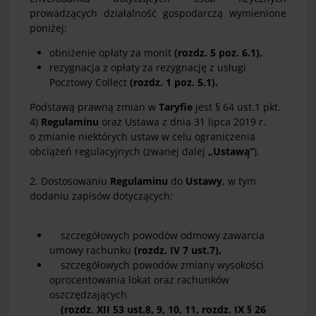
prowadzących działalność gospodarczą wymienione
poniżej:
obniżenie opłaty za monit
(rozdz. 5 poz. 6.1),
rezygnacja z opłaty za rezygnację z usługi
Pocztowy Collect
(rozdz. 1 poz. 5.1).
Podstawą prawną zmian w
Taryfie
jest § 64 ust.1 pkt.
4)
Regulaminu
oraz Ustawa z dnia 31 lipca 2019 r.
o zmianie niektórych ustaw w celu ograniczenia
obciążeń regulacyjnych (zwanej dalej
„Ustawą”
).
2. Dostosowaniu
Regulaminu
do
Ustawy
, w tym
dodaniu zapisów dotyczących:
szczegółowych powodów odmowy zawarcia
umowy rachunku
(rozdz. IV 7 ust.7),
szczegółowych powodów zmiany wysokości
oprocentowania lokat oraz rachunków
oszczędzających
(rozdz. XII 53 ust.8, 9, 10, 11, rozdz. IX § 26