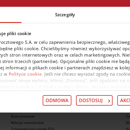
niedogodności przepraszamy.
Szczegóły
je pliki cookie
Pocztowego S.A. w celu zapewnienia bezpiecznego, właściwe
zbędne pliki cookie. Chcielibyśmy również wykorzystywać opcj
zych stron internetowych oraz w celach marketingowych. Niek
 stron trzecich (partnerów). Opcjonalne pliki cookie nie będą
ometryczną
Pomnażaj kapitał
Zacznij płacić BLIKiem
ej informacji o plikach cookie i partnerach znajdziesz w kol
az w
Polityce cookie
. Jeśli nie chcesz wyrażać zgody na cookie
osować swoje wybory, kliknij „Dostosuj”. Jeśli zgadzasz się n
eniu (zgodnie z Polityką cookie), kliknij „Akceptuj wszystki
O nas
N
 wycofać swoją zgodę w
Deklaracji dot. plików cookie
. Infor
 przysługujących w związku z tym uprawnieniach, znajdzies
ODMOWA
DOSTOSUJ
AKC
O nas
Ko
Kariera
Pr
Biuro prasowe
Se
Relacje inwestorskie
Bl
Zrównoważony rozwój ESG
Ku