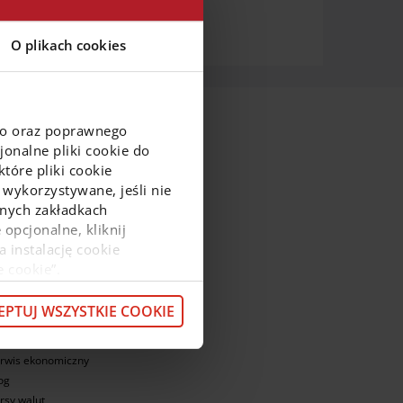
O plikach cookies
go oraz poprawnego
onalne pliki cookie do
tóre pliki cookie
 wykorzystywane, jeśli nie
ejnych zakładkach
 opcjonalne, kliknij
a instalację cookie
e cookie”.
ajnowsze informacje
macje o przetwarzaniu
z pod
linkiem
.
EPTUJ WSZYSTKIE COOKIE
nkursy i promocje
omocje doładowań
rwis ekonomiczny
og
rsy walut