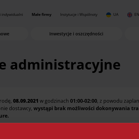
i indywidualni
Małe firmy
Instytucje i Wspólnoty
UA
E
rmowe
Inwestycje i oszczędności
e administracyjne
rodę,
08.09.2021
w godzinach
01:00-02:00
, z powodu zapla
onie dostawcy,
wystąpi brak możliwości dokonywania trans
ure.