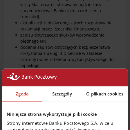
kartą Mastercard– stosowany będzie kurs
sprzedaży dewiz Banku z dnia rozliczenia
transakcji,
aktualizacji zapisów dotyczących rozpatrywania
reklamacji przez Rzecznika Finansowego,
zapisu dotyczącego skutków wprowadzenia
błędnego PIN,
dodania zapisów dotyczących bezpieczeństwa
korzystania z usługi 3-D Secure w zakresie
ochrony numeru telefonu wykorzystywanego do
tej usługi,
definicji organizacji kartowych.
Zmiany w Taryfie dotyczą:
Zgoda
Szczegóły
O plikach cookies
wycofania możliwości generowania wyciągu
z bankomatu BZWBK,
zniesienia ograniczenia zmiany numeru PIN do
Niniejsza strona wykorzystuje pliki cookie
karty do bankomatu BZWBK- zmiana numeru PIN
możliwa będzie także w innych bankomatach.
Strony internetowe Banku Pocztowego S.A. w celu
zapewnienia bezpiecznego, właściwego oraz