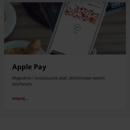
przetwarzaniu danych osobowych, w tym o
przysługujących w związku z tym uprawnieniach,
znajdziesz pod
linkiem
.
Apple Pay
Wygodnie i bezpiecznie płać zbliżeniowo swoim
telefonem.
więcej...