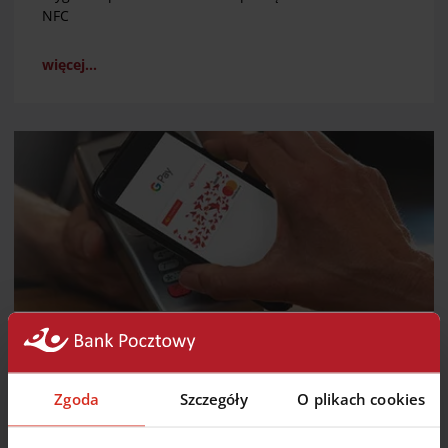
NFC
więcej...
Google Pay
Wygodnie i bezpiecznie płać zbliżeniowo swoim
Zgoda
Szczegóły
O plikach cookies
telefonem.