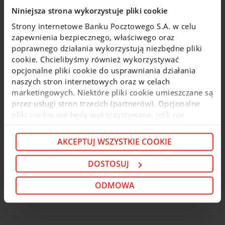
więcej...
Niniejsza strona wykorzystuje pliki cookie
Strony internetowe Banku Pocztowego S.A. w celu
zapewnienia bezpiecznego, właściwego oraz
poprawnego działania wykorzystują niezbędne pliki
cookie. Chcielibyśmy również wykorzystywać
opcjonalne pliki cookie do usprawniania działania
naszych stron internetowych oraz w celach
marketingowych. Niektóre pliki cookie umieszczane są
przez usługi stron trzecich (partnerów). Opcjonalne
pliki cookie nie będą wykorzystywane, jeśli nie
wyrazisz na nie zgody. Więcej informacji o plikach
cookie i partnerach znajdziesz w kolejnych zakładkach
AKCEPTUJ WSZYSTKIE COOKIE
niniejszego komunikatu oraz w
Polityce cookie
. Jeśli
Garmin Pay
nie chcesz wyrażać zgody na cookie opcjonalne, kliknij
DOSTOSUJ
„Odmowa”. Jeśli chcesz dostosować swoje wybory,
Wygodnie i bezpiecznie płać zegarkiem Garmin.
kliknij „Dostosuj”. Jeśli zgadzasz się na instalację
ODMOWA
cookie opcjonalnych w Twoim urządzeniu (zgodnie z
więcej...
Polityką cookie), kliknij „Akceptuj wszystkie cookie”.
W dowolnej chwili możesz wycofać swoją zgodę w
Deklaracji dot. plików cookie
. Informacje o