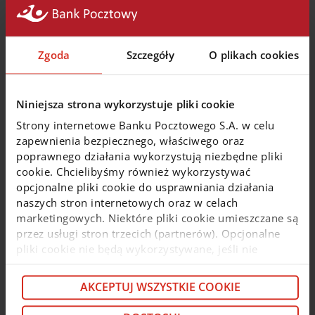
Jak wykonać przelew Split payment
Zgoda
Szczegóły
O plikach cookies
Jak wykonać przelew z opcją płatności podzielonej w
Pocztowy24 (online.pocztowy.pl) lub aplikacji
Pocztowy?
Niniejsza strona wykorzystuje pliki cookie
Strony internetowe Banku Pocztowego S.A. w celu
Jak przyjąć przelew (wystawioną fakturę) w
zapewnienia bezpiecznego, właściwego oraz
Mechanizmie Podzielonej Płatności?
poprawnego działania wykorzystują niezbędne pliki
cookie. Chcielibyśmy również wykorzystywać
opcjonalne pliki cookie do usprawniania działania
Jak opłacić fakturę?
naszych stron internetowych oraz w celach
marketingowych. Niektóre pliki cookie umieszczane są
przez usługi stron trzecich (partnerów). Opcjonalne
Jak wykonać przelew w Pocztowy24
pliki cookie nie będą wykorzystywane, jeśli nie
(biznes.pocztowy.pl) dla Klientów korporacyjnych?
wyrazisz na nie zgody. Więcej informacji o plikach
cookie i partnerach znajdziesz w kolejnych zakładkach
AKCEPTUJ WSZYSTKIE COOKIE
niniejszego komunikatu oraz w
Polityce cookie
. Jeśli
Masz pytania? My mamy odpowiedzi
nie chcesz wyrażać zgody na cookie opcjonalne, kliknij