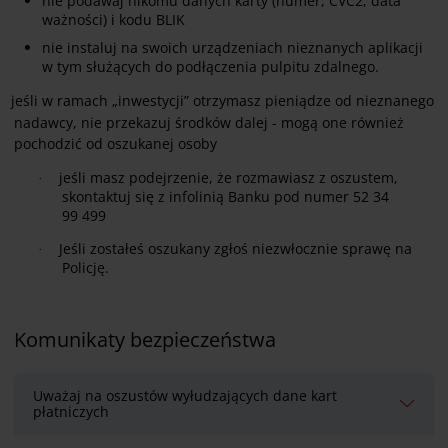
nie podawaj nikomu danych karty (numer, CVC2, data
ważności) i kodu BLIK
nie instaluj na swoich urządzeniach nieznanych aplikacji
w tym służących do podłączenia pulpitu zdalnego.
jeśli w ramach „inwestycji” otrzymasz pieniądze od nieznanego
nadawcy, nie przekazuj środków dalej - mogą one również
pochodzić od oszukanej osoby
jeśli masz podejrzenie, że rozmawiasz z oszustem,
·
skontaktuj się z infolinią Banku pod numer 52 34
99 499
Jeśli zostałeś oszukany zgłoś niezwłocznie sprawę na
·
Policję.
Komunikaty bezpieczeństwa
Uważaj na oszustów wyłudzających dane kart
płatniczych