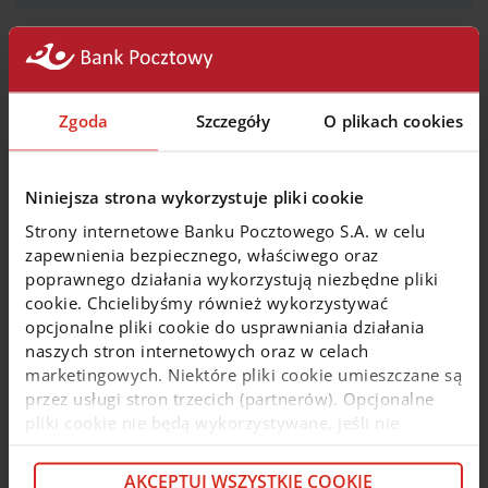
Uważaj na kontakt telefoniczny, sms’owy i mailowy ze
strony oszustów o rzekomo zagrożonych Twoich
oszczędnościach w banku
Zgoda
Szczegóły
O plikach cookies
Pamiętaj o dokładnym sprawdzeniu adresu/linku
bankowości
Niniejsza strona wykorzystuje pliki cookie
Strony internetowe Banku Pocztowego S.A. w celu
zapewnienia bezpiecznego, właściwego oraz
Kupuj bezpiecznie online
poprawnego działania wykorzystują niezbędne pliki
cookie. Chcielibyśmy również wykorzystywać
opcjonalne pliki cookie do usprawniania działania
Bank Pocztowy przestrzega przed oszustwem „na
węgiel”!
naszych stron internetowych oraz w celach
marketingowych. Niektóre pliki cookie umieszczane są
przez usługi stron trzecich (partnerów). Opcjonalne
Pamiętaj o zasadach bezpieczeństwa - system
pliki cookie nie będą wykorzystywane, jeśli nie
operacyjny iOS podatny na infekcje.
wyrazisz na nie zgody. Więcej informacji o plikach
cookie i partnerach znajdziesz w kolejnych zakładkach
AKCEPTUJ WSZYSTKIE COOKIE