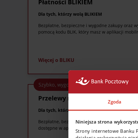
Płatności BLIKIEM
Dla tych, którzy wolą BLIKIEM
Bezpłatne, bezpieczne i wygodne zakupy oraz wy
pomocą kodu BLIK, który masz w aplikacji mobil
Więcej o BLIKU
Szybko, wygodnie, bez problemu
Przelewy na telefon BLIK
Zgoda
Dla tych, którzy na drugie imię mają mobilny
Niniejsza strona wykorzystu
Bezpłatne, bezpieczne i wygodne przelewy na n
dostępne w aplikacji mobilnej Pocztowy.
Strony internetowe Banku 
działania wykorzystują nie