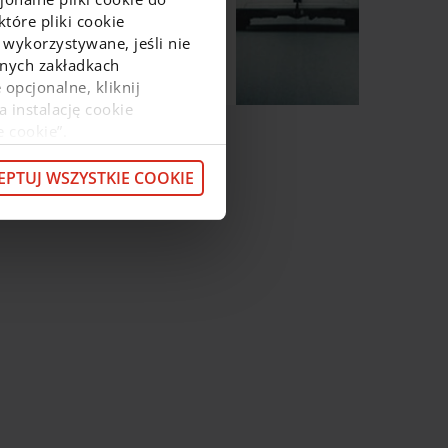
tóre pliki cookie
 wykorzystywane, jeśli nie
Więcej o Autopay
ejnych zakładkach
 opcjonalne, kliknij
a instalację cookie
e cookie”.
macje o przetwarzaniu
z pod
linkiem
.
EPTUJ WSZYSTKIE COOKIE