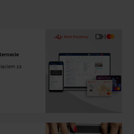
ternecie
nięciem za