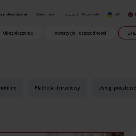
ci indywidualni
Małe firmy
Instytucje i Wspólnoty
UA
Ubezpieczenia
Inwestycje i oszczędności
Usłu
mobilne
Płatności i przelewy
Usługi pocztow