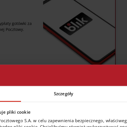
płaty gotówki za
nej Pocztowy.
Szczegóły
je pliki cookie
umer telefonu
Pocztowego S.A. w celu zapewnienia bezpiecznego, właściwe
zbędne pliki cookie. Chcielibyśmy również wykorzystywać opcj