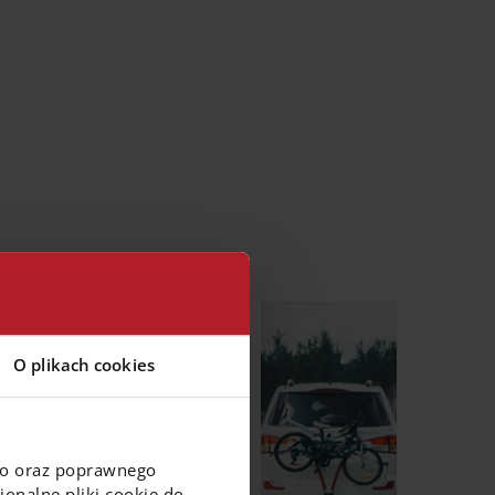
Płać aplikacją za
O plikach cookies
autostrady bez
stania w kolejce
do bramek.
go oraz poprawnego
onalne pliki cookie do