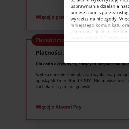
usprawniania działania nas
umieszczane są przez usługi
Więcej o przelewach na telefon BLIK
wyrazisz na nie zgody. Więc
niniejszego komunikatu or
„Odmowa”. Jeśli chcesz dost
opcjonalnych w Twoim urządz
Płatności mobilne Xiaomi Pay
W dowolnej chwili możesz
danych osobowych, w tym o
Płatności Xiaomi Pay
Dla osób aktywnych, chcących bezpiecznie pła
Szybko i bezpiecznie płacisz i wypłacasz pienią
opaską Mi Smart Band 6 NFC. Nie musisz nosić z
kart płatniczych, ani gotówki.
Więcej o Xiaomi Pay