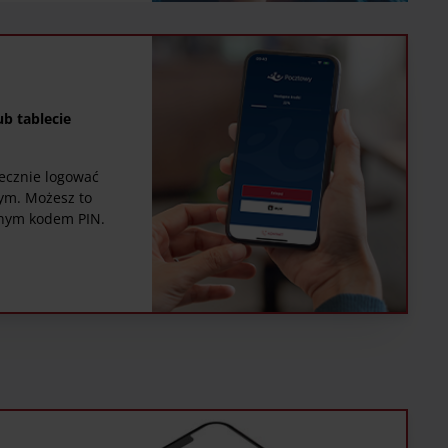
ub tablecie
iecznie logować
ym. Możesz to
snym kodem PIN.