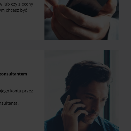
w lub czy zlecony
ym chcesz być
 konsultantem
jego konta przez
sultanta.