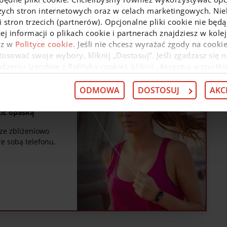
zych stron internetowych oraz w celach marketingowych. Niek
 stron trzecich (partnerów). Opcjonalne pliki cookie nie będą
ej informacji o plikach cookie i partnerach znajdziesz w kol
az w
Polityce cookie
. Jeśli nie chcesz wyrażać zgody na cookie
osować swoje wybory, kliknij „Dostosuj”. Jeśli zgadzasz się n
eniu (zgodnie z Polityką cookie), kliknij „Akceptuj wszystki
 wycofać swoją zgodę w
Deklaracji dot. plików cookie
. Infor
 przysługujących w związku z tym uprawnieniach, znajdzies
ODMOWA
DOSTOSUJ
AKC
cić opaską
dze zbliżeniowo
e sobą telefonu,