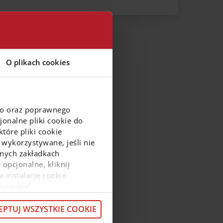
Zachodniopomorskie
Łódzkie
Śląskie
O plikach cookies
Świętokrzyskie
go oraz poprawnego
onalne pliki cookie do
tóre pliki cookie
 wykorzystywane, jeśli nie
ejnych zakładkach
 opcjonalne, kliknij
a instalację cookie
e cookie”.
macje o przetwarzaniu
z pod
linkiem
.
EPTUJ WSZYSTKIE COOKIE