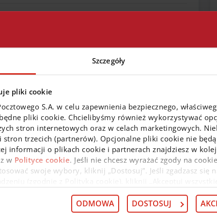
Szczegóły
tycyjnych
Centrala
je pliki cookie
Pocztowego S.A. w celu zapewnienia bezpiecznego, właściwe
zbędne pliki cookie. Chcielibyśmy również wykorzystywać opcj
zych stron internetowych oraz w celach marketingowych. Niek
 stron trzecich (partnerów). Opcjonalne pliki cookie nie będą
ej informacji o plikach cookie i partnerach znajdziesz w kol
az w
Polityce cookie
. Jeśli nie chcesz wyrażać zgody na cookie
edaż
osować swoje wybory, kliknij „Dostosuj”. Jeśli zgadzasz się n
eniu (zgodnie z Polityką cookie), kliknij „Akceptuj wszystki
 wycofać swoją zgodę w
Deklaracji dot. plików cookie
. Infor
obilnej
 przysługujących w związku z tym uprawnieniach, znajdzies
ODMOWA
DOSTOSUJ
AKC