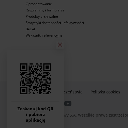
Oprocentowanie
Regulaminy i formularze
Produkty archiwalne
Statystyki dostępności i efektywności
Brexit
Wskaźniki referencyjne
Informacje o bezpieczeństwie
Polityka cookies
Zeskanuj kod QR
i pobierz
2026 © Bank Pocztowy S.A. Wszelkie prawa zastrzeżo
aplikację