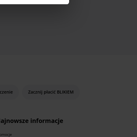
czenie
Zacznij płacić BLIKIEM
ajnowsze informacje
omocje