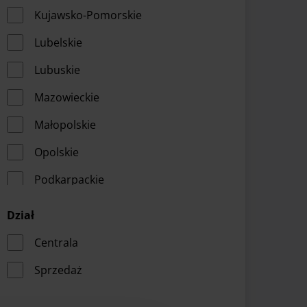
Kujawsko-Pomorskie
Lubelskie
Lubuskie
Mazowieckie
Małopolskie
Opolskie
Podkarpackie
Podlaskie
Dział
Pomorskie
Centrala
Warmińsko-Mazurskie
Sprzedaż
Wielkopolskie