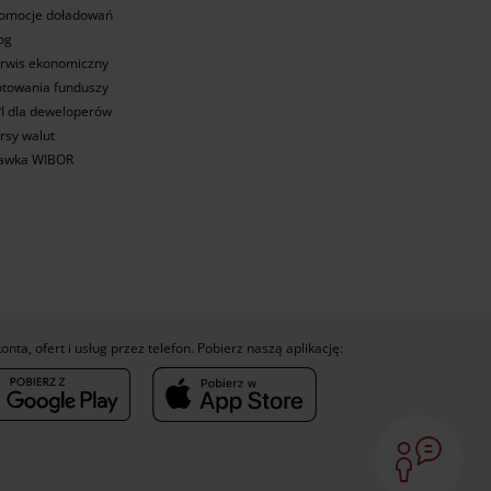
omocje doładowań
og
rwis ekonomiczny
towania funduszy
I dla deweloperów
rsy walut
awka WIBOR
konta, ofert i usług przez telefon. Pobierz naszą aplikację: