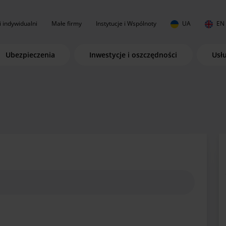
i indywidualni
Małe firmy
Instytucje i Wspólnoty
UA
EN
Ubezpieczenia
Inwestycje i oszczędności
Usł