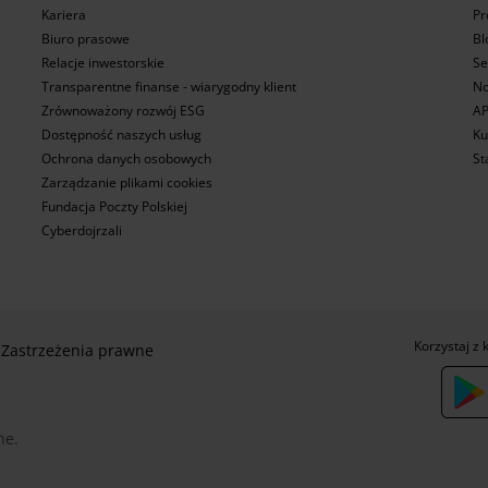
Kariera
Pr
Biuro prasowe
Bl
Relacje inwestorskie
Se
Transparentne finanse - wiarygodny klient
No
Zrównoważony rozwój ESG
AP
Dostępność naszych usług
Ku
Ochrona danych osobowych
St
Zarządzanie plikami cookies
Fundacja Poczty Polskiej
Cyberdojrzali
Korzystaj z 
Zastrzeżenia prawne
ne.