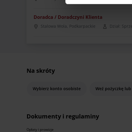
Doradca / Doradczyni Klienta
Stalowa Wola, Podkarpackie
Dział: Sprz
Na skróty
Wybierz konto osobiste
Weź pożyczkę lub
Dokumenty i regulaminy
Opłaty i prowizje