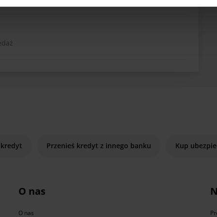
edaż
 kredyt
Przenieś kredyt z innego banku
Kup ubezpie
O nas
N
O nas
Pr