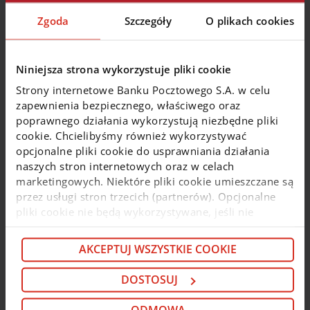
Dla Klientów instytucjonalnych
Zgoda
Szczegóły
O plikach cookies
i mikroprzedsiębiorstw:
Klienci mikroprzedsiębiorstw i rolnicy
mogą
bezpłatnie
wypłacać pieniądze
Niniejsza strona wykorzystuje pliki cookie
z bankomatów
wyznaczonych sieci
na terenie
Strony internetowe Banku Pocztowego S.A. w celu
kraju (
PKO BP S.A
.,
Planet Cash
)
zapewnienia bezpiecznego, właściwego oraz
Klienci Instytucjonalni
mogą
bezpłatnie
wypłacać
poprawnego działania wykorzystują niezbędne pliki
gotówkę w kraju z bankomatów wyznaczonych
cookie. Chcielibyśmy również wykorzystywać
sieci (
PKO BP S.A
.,
Planet Cash
).
opcjonalne pliki cookie do usprawniania działania
naszych stron internetowych oraz w celach
marketingowych. Niektóre pliki cookie umieszczane są
przez usługi stron trzecich (partnerów). Opcjonalne
Godziny funkcjonowania placówek
pliki cookie nie będą wykorzystywane, jeśli nie
partnerskich
wyrazisz na nie zgody. Więcej informacji o plikach
cookie i partnerach znajdziesz w kolejnych zakładkach
AKCEPTUJ WSZYSTKIE COOKIE
niniejszego komunikatu oraz w
Polityce cookie
. Jeśli
nie chcesz wyrażać zgody na cookie opcjonalne, kliknij
Aktualną listę godzin pracy placówek Poczty Polskiej
DOSTOSUJ
„Odmowa”. Jeśli chcesz dostosować swoje wybory,
S.A. można sprawdzić
tutaj
.
kliknij „Dostosuj”. Jeśli zgadzasz się na instalację