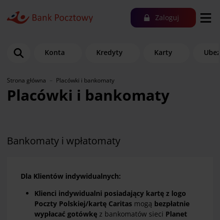
Zaloguj
Konta
Kredyty
Karty
Ubez
Strona główna
Placówki i bankomaty
Placówki i bankomaty
Bankomaty i wpłatomaty
Dla Klientów indywidualnych:
Klienci indywidualni posiadający kartę z logo
Poczty Polskiej/kartę Caritas
mogą
bezpłatnie
wypłacać gotówkę
z bankomatów sieci
Planet