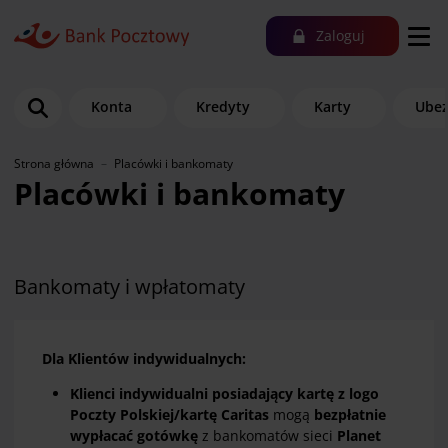
Zaloguj
Konta
Kredyty
Karty
Ubez
Strona główna
Placówki i bankomaty
Placówki i bankomaty
Bankomaty i wpłatomaty
Dla Klientów indywidualnych:
Klienci indywidualni posiadający kartę z logo
Poczty Polskiej/kartę Caritas
mogą
bezpłatnie
wypłacać gotówkę
z bankomatów sieci
Planet