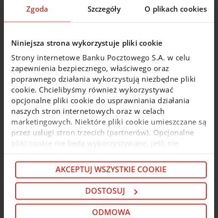
Dla Klientów instytucjonalnych
Zgoda
Szczegóły
O plikach cookies
i mikroprzedsiębiorstw:
Klienci mikroprzedsiębiorstw i rolnicy
mogą
Niniejsza strona wykorzystuje pliki cookie
bezpłatnie
wypłacać pieniądze
z bankomatów
wyznaczonych sieci
na terenie
Strony internetowe Banku Pocztowego S.A. w celu
kraju (
PKO BP S.A
.,
Planet Cash
)
zapewnienia bezpiecznego, właściwego oraz
Klienci Instytucjonalni
mogą
bezpłatnie
wypłacać
poprawnego działania wykorzystują niezbędne pliki
gotówkę w kraju z bankomatów wyznaczonych
cookie. Chcielibyśmy również wykorzystywać
sieci (
PKO BP S.A
.,
Planet Cash
).
opcjonalne pliki cookie do usprawniania działania
naszych stron internetowych oraz w celach
marketingowych. Niektóre pliki cookie umieszczane są
przez usługi stron trzecich (partnerów). Opcjonalne
pliki cookie nie będą wykorzystywane, jeśli nie
Godziny funkcjonowania placówek
wyrazisz na nie zgody. Więcej informacji o plikach
partnerskich
cookie i partnerach znajdziesz w kolejnych zakładkach
AKCEPTUJ WSZYSTKIE COOKIE
niniejszego komunikatu oraz w
Polityce cookie
. Jeśli
nie chcesz wyrażać zgody na cookie opcjonalne, kliknij
DOSTOSUJ
Aktualną listę godzin pracy placówek Poczty Polskiej
„Odmowa”. Jeśli chcesz dostosować swoje wybory,
S.A. można sprawdzić
tutaj
.
kliknij „Dostosuj”. Jeśli zgadzasz się na instalację
ODMOWA