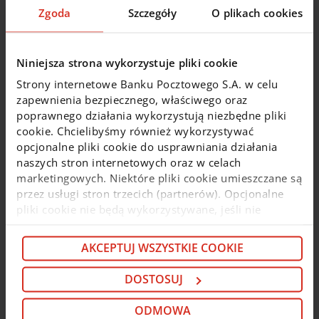
Dla Klientów instytucjonalnych
Zgoda
Szczegóły
O plikach cookies
i mikroprzedsiębiorstw:
Klienci mikroprzedsiębiorstw i rolnicy
mogą
Niniejsza strona wykorzystuje pliki cookie
bezpłatnie
wypłacać pieniądze
z bankomatów
wyznaczonych sieci
na terenie
Strony internetowe Banku Pocztowego S.A. w celu
kraju (
PKO BP S.A
.,
Planet Cash
)
zapewnienia bezpiecznego, właściwego oraz
Klienci Instytucjonalni
mogą
bezpłatnie
wypłacać
poprawnego działania wykorzystują niezbędne pliki
gotówkę w kraju z bankomatów wyznaczonych
cookie. Chcielibyśmy również wykorzystywać
sieci (
PKO BP S.A
.,
Planet Cash
).
opcjonalne pliki cookie do usprawniania działania
naszych stron internetowych oraz w celach
marketingowych. Niektóre pliki cookie umieszczane są
przez usługi stron trzecich (partnerów). Opcjonalne
pliki cookie nie będą wykorzystywane, jeśli nie
Godziny funkcjonowania placówek
wyrazisz na nie zgody. Więcej informacji o plikach
partnerskich
cookie i partnerach znajdziesz w kolejnych zakładkach
AKCEPTUJ WSZYSTKIE COOKIE
niniejszego komunikatu oraz w
Polityce cookie
. Jeśli
nie chcesz wyrażać zgody na cookie opcjonalne, kliknij
DOSTOSUJ
Aktualną listę godzin pracy placówek Poczty Polskiej
„Odmowa”. Jeśli chcesz dostosować swoje wybory,
S.A. można sprawdzić
tutaj
.
kliknij „Dostosuj”. Jeśli zgadzasz się na instalację
ODMOWA