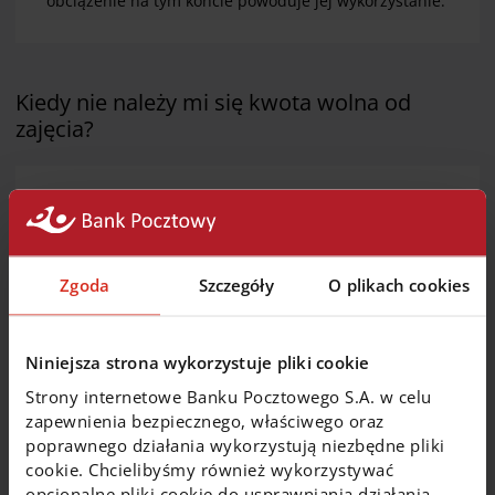
obciążenie na tym koncie powoduje jej wykorzystanie.
Kiedy nie należy mi się kwota wolna od
zajęcia?
Kwota wolna od zajęcia nie przysługuje w przypadku
zajęcia konta firmowego, a także w przypadku zajęć
na zaspokojenie alimentów.
Zgoda
Szczegóły
O plikach cookies
Środki pieniężne na rachunku wolne od
Niniejsza strona wykorzystuje pliki cookie
zajęcia
Strony internetowe Banku Pocztowego S.A. w celu
zapewnienia bezpiecznego, właściwego oraz
poprawnego działania wykorzystują niezbędne pliki
Zajęcie rachunku bankowego nie obejmuje środków
cookie. Chcielibyśmy również wykorzystywać
pieniężnych ze świadczeń wolnych od zajęcia.
opcjonalne pliki cookie do usprawniania działania