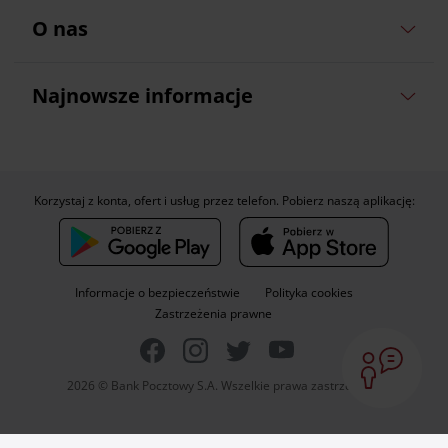
O nas
Najnowsze informacje
Korzystaj z konta, ofert i usług przez telefon. Pobierz naszą aplikację:
Informacje o bezpieczeństwie
Polityka cookies
Zastrzeżenia prawne
2026 © Bank Pocztowy S.A. Wszelkie prawa zastrzeżone.