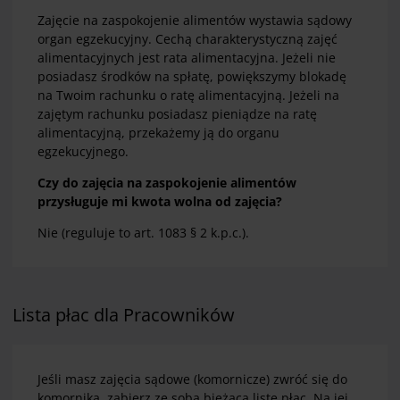
Zajęcie na zaspokojenie alimentów wystawia sądowy
organ egzekucyjny. Cechą charakterystyczną zajęć
alimentacyjnych jest rata alimentacyjna. Jeżeli nie
posiadasz środków na spłatę, powiększymy blokadę
na Twoim rachunku o ratę alimentacyjną. Jeżeli na
zajętym rachunku posiadasz pieniądze na ratę
alimentacyjną, przekażemy ją do organu
egzekucyjnego.
Czy do zajęcia na zaspokojenie alimentów
przysługuje mi kwota wolna od zajęcia?
Nie (reguluje to art. 1083 § 2 k.p.c.).
Lista płac dla Pracowników
Jeśli masz zajęcia sądowe (komornicze) zwróć się do
komornika, zabierz ze sobą bieżącą listę płac. Na jej