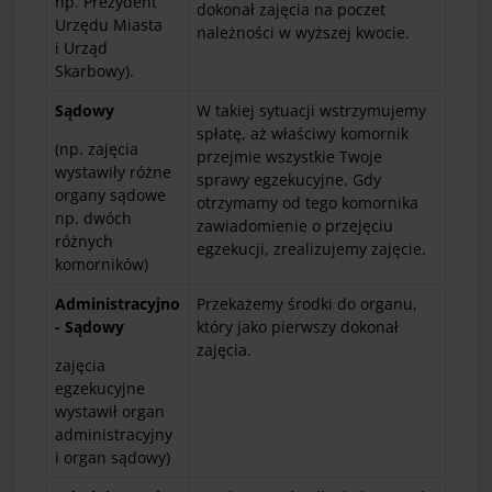
np. Prezydent
dokonał zajęcia na poczet
Urzędu Miasta
należności w wyższej kwocie.
i Urząd
Skarbowy).
Sądowy
W takiej sytuacji wstrzymujemy
spłatę, aż właściwy komornik
(np. zajęcia
przejmie wszystkie Twoje
wystawiły różne
sprawy egzekucyjne. Gdy
organy sądowe
otrzymamy od tego komornika
np. dwóch
zawiadomienie o przejęciu
różnych
egzekucji, zrealizujemy zajęcie.
komorników)
Administracyjno
Przekażemy środki do organu,
- Sądowy
który jako pierwszy dokonał
zajęcia.
zajęcia
egzekucyjne
wystawił organ
administracyjny
i organ sądowy)