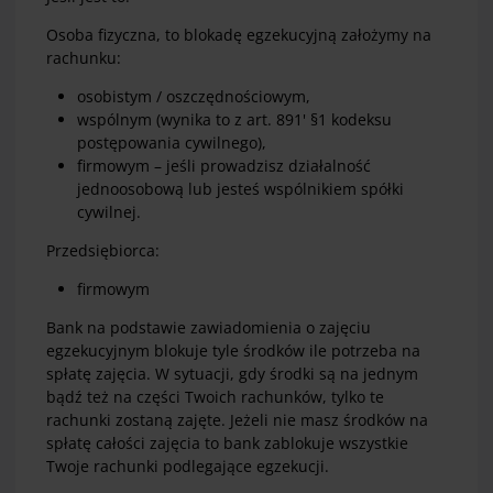
Osoba fizyczna, to blokadę egzekucyjną założymy na
rachunku:
osobistym / oszczędnościowym,
wspólnym (wynika to z art. 891' §1 kodeksu
postępowania cywilnego),
firmowym – jeśli prowadzisz działalność
jednoosobową lub jesteś wspólnikiem spółki
cywilnej.
Przedsiębiorca:
firmowym
Bank na podstawie zawiadomienia o zajęciu
egzekucyjnym blokuje tyle środków ile potrzeba na
spłatę zajęcia. W sytuacji, gdy środki są na jednym
bądź też na części Twoich rachunków, tylko te
rachunki zostaną zajęte. Jeżeli nie masz środków na
spłatę całości zajęcia to bank zablokuje wszystkie
Twoje rachunki podlegające egzekucji.