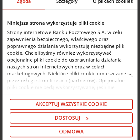
Zgoda
Szczegóły
O plikach cookies
przedsięwzięcia deweloperskiego
zabezpieczenie środków pieniężnych
zgromadzonych na Mieszkaniowych Rachunkach
Niniejsza strona wykorzystuje pliki cookie
Powierniczych przed upadłością lub
Strony internetowe Banku Pocztowego S.A. w celu
postępowaniem egzekucyjnym dewelopera
zapewnienia bezpiecznego, właściwego oraz
poprawnego działania wykorzystują niezbędne pliki
cookie. Chcielibyśmy również wykorzystywać
Jak otworzyć konto
opcjonalne pliki cookie do usprawniania działania
naszych stron internetowych oraz w celach
Jeśli chcesz założyć Mieszkaniowy Rachunek
marketingowych. Niektóre pliki cookie umieszczane są
Powierniczy w Banku Pocztowym, wypełnij wniosek
przez usługi stron trzecich (partnerów). Opcjonalne
kontaktowy. Nasz doradca skontaktuje się z Tobą.
pliki cookie nie będą wykorzystywane, jeśli nie
wyrazisz na nie zgody. Więcej informacji o plikach
cookie i partnerach znajdziesz w kolejnych zakładkach
AKCEPTUJ WSZYSTKIE COOKIE
Przez internet
niniejszego komunikatu oraz w
Polityce cookie
. Jeśli
nie chcesz wyrażać zgody na cookie opcjonalne, kliknij
Wypełnij formularz, a my skontaktujemy się z Tobą
DOSTOSUJ
„Odmowa”. Jeśli chcesz dostosować swoje wybory,
tego samego dnia.
kliknij „Dostosuj”. Jeśli zgadzasz się na instalację
ODMOWA
cookie opcjonalnych w Twoim urządzeniu (zgodnie z