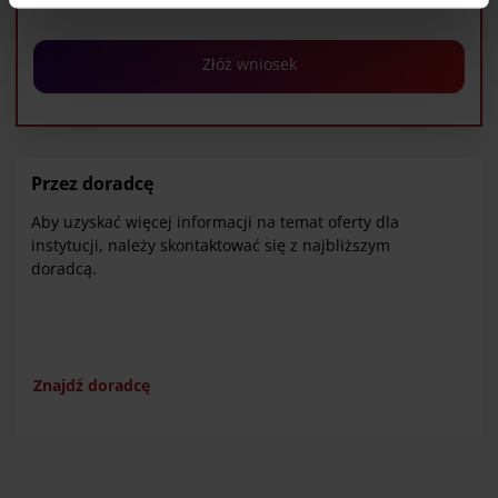
Polityką cookie), kliknij „Akceptuj wszystkie cookie”.
W dowolnej chwili możesz wycofać swoją zgodę w
Deklaracji dot. plików cookie
. Informacje o
Złóż wniosek
przetwarzaniu danych osobowych, w tym o
przysługujących w związku z tym uprawnieniach,
znajdziesz pod
linkiem
.
Przez doradcę
Aby uzyskać więcej informacji na temat oferty dla
instytucji, należy skontaktować się z najbliższym
doradcą.
Znajdź doradcę