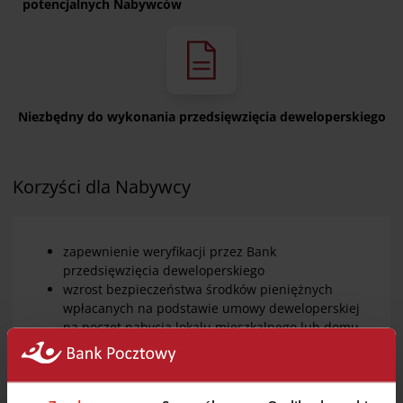
potencjalnych Nabywców
Niezbędny do wykonania przedsięwzięcia deweloperskiego
Korzyści dla Nabywcy
zapewnienie weryfikacji przez Bank
przedsięwzięcia deweloperskiego
wzrost bezpieczeństwa środków pieniężnych
wpłacanych na podstawie umowy deweloperskiej
na poczet nabycia lokalu mieszkalnego lub domu
jednorodzinnego – OMRP
zapewnienie pełnego bezpieczeństwa środków
Nabywców przez cały okres budowy – ZMRP
wsparcie Banku w nadzorze realizacji