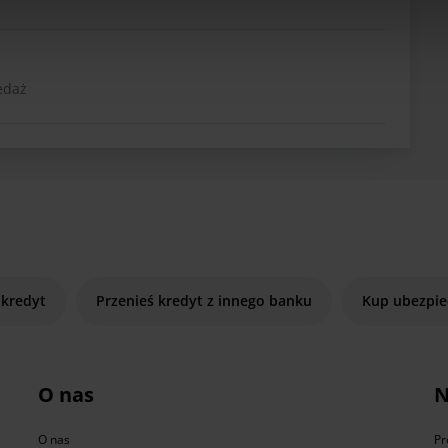
edaż
 kredyt
Przenieś kredyt z innego banku
Kup ubezpie
O nas
N
O nas
Pr