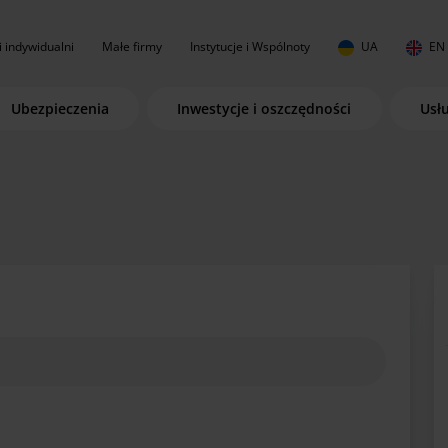
i indywidualni
Małe firmy
Instytucje i Wspólnoty
UA
EN
Ubezpieczenia
Inwestycje i oszczędności
Usł