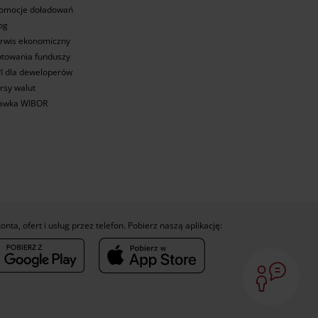
omocje doładowań
og
rwis ekonomiczny
towania funduszy
I dla deweloperów
rsy walut
awka WIBOR
konta, ofert i usług przez telefon. Pobierz naszą aplikację: