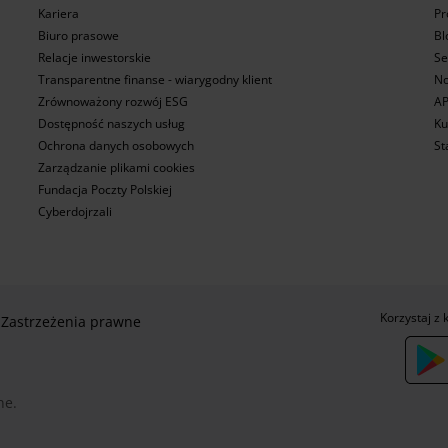
Kariera
Pr
Biuro prasowe
Bl
Relacje inwestorskie
Se
Transparentne finanse - wiarygodny klient
No
Zrównoważony rozwój ESG
AP
Dostępność naszych usług
Ku
Ochrona danych osobowych
St
Zarządzanie plikami cookies
Fundacja Poczty Polskiej
Cyberdojrzali
Korzystaj z 
Zastrzeżenia prawne
ne.