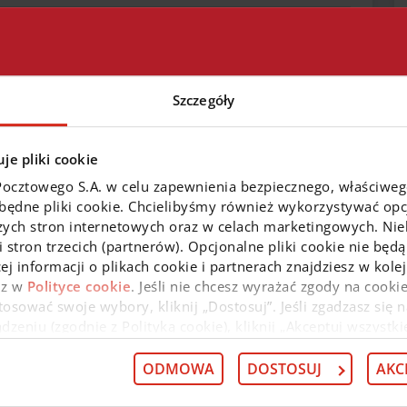
Szczegóły
tycyjnych
Centrala
je pliki cookie
Pocztowego S.A. w celu zapewnienia bezpiecznego, właściwe
zbędne pliki cookie. Chcielibyśmy również wykorzystywać opcj
zych stron internetowych oraz w celach marketingowych. Niek
 stron trzecich (partnerów). Opcjonalne pliki cookie nie będą
ej informacji o plikach cookie i partnerach znajdziesz w kol
az w
Polityce cookie
. Jeśli nie chcesz wyrażać zgody na cookie
osować swoje wybory, kliknij „Dostosuj”. Jeśli zgadzasz się n
edaż
eniu (zgodnie z Polityką cookie), kliknij „Akceptuj wszystki
 wycofać swoją zgodę w
Deklaracji dot. plików cookie
. Infor
 przysługujących w związku z tym uprawnieniach, znajdzies
ODMOWA
DOSTOSUJ
AKC
obilnej