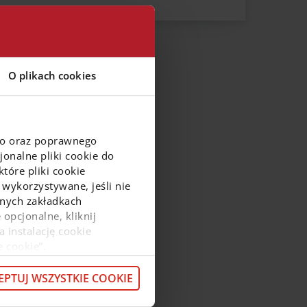
Zachodniopomorskie
Łódzkie
Śląskie
O plikach cookies
Świętokrzyskie
go oraz poprawnego
onalne pliki cookie do
tóre pliki cookie
 wykorzystywane, jeśli nie
ejnych zakładkach
 opcjonalne, kliknij
a instalację cookie
e cookie”.
macje o przetwarzaniu
z pod
linkiem
.
EPTUJ WSZYSTKIE COOKIE