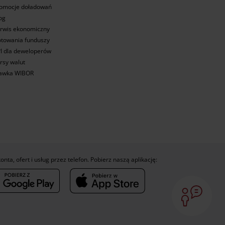
omocje doładowań
og
rwis ekonomiczny
towania funduszy
I dla deweloperów
rsy walut
awka WIBOR
konta, ofert i usług przez telefon. Pobierz naszą aplikację: