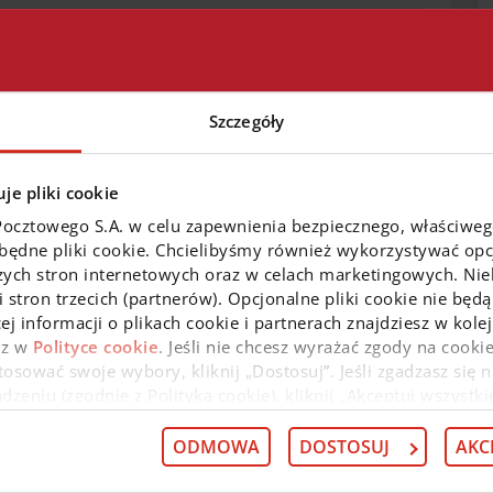
Szczegóły
tycyjnych
Centrala
je pliki cookie
Pocztowego S.A. w celu zapewnienia bezpiecznego, właściwe
zbędne pliki cookie. Chcielibyśmy również wykorzystywać opcj
zych stron internetowych oraz w celach marketingowych. Niek
 stron trzecich (partnerów). Opcjonalne pliki cookie nie będą
ej informacji o plikach cookie i partnerach znajdziesz w kol
az w
Polityce cookie
. Jeśli nie chcesz wyrażać zgody na cookie
osować swoje wybory, kliknij „Dostosuj”. Jeśli zgadzasz się n
edaż
eniu (zgodnie z Polityką cookie), kliknij „Akceptuj wszystki
 wycofać swoją zgodę w
Deklaracji dot. plików cookie
. Infor
 przysługujących w związku z tym uprawnieniach, znajdzies
ODMOWA
DOSTOSUJ
AKC
obilnej