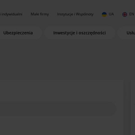
i indywidualni
Małe firmy
Instytucje i Wspólnoty
UA
EN
Ubezpieczenia
Inwestycje i oszczędności
Usł