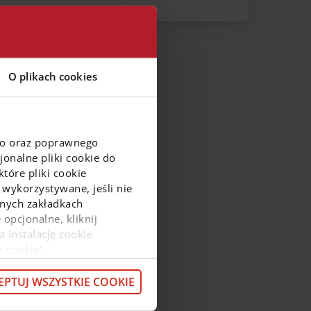
Zachodniopomorskie
Łódzkie
Śląskie
O plikach cookies
Świętokrzyskie
go oraz poprawnego
onalne pliki cookie do
tóre pliki cookie
 wykorzystywane, jeśli nie
ejnych zakładkach
 opcjonalne, kliknij
a instalację cookie
e cookie”.
macje o przetwarzaniu
z pod
linkiem
.
EPTUJ WSZYSTKIE COOKIE