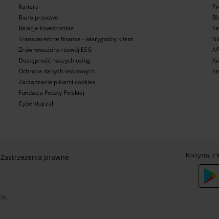
Kariera
Pr
Biuro prasowe
Bl
Relacje inwestorskie
Se
Transparentne finanse - wiarygodny klient
No
Zrównoważony rozwój ESG
AP
Dostępność naszych usług
Ku
Ochrona danych osobowych
St
Zarządzanie plikami cookies
Fundacja Poczty Polskiej
Cyberdojrzali
Korzystaj z 
Zastrzeżenia prawne
ne.