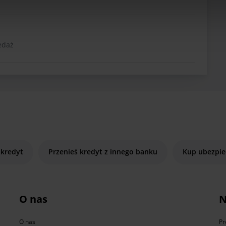
edaż
 kredyt
Przenieś kredyt z innego banku
Kup ubezpie
O nas
N
O nas
Pr