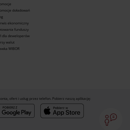
omocje
omocje doładowań
og
rwis ekonomiczny
towania funduszy
I dla deweloperów
rsy walut
awka WIBOR
konta, ofert i usług przez telefon. Pobierz naszą aplikację: