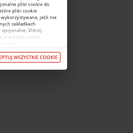
onalne pliki cookie do
tóre pliki cookie
 wykorzystywane, jeśli nie
ejnych zakładkach
 opcjonalne, kliknij
a instalację cookie
e cookie”.
macje o przetwarzaniu
z pod
linkiem
.
EPTUJ WSZYSTKIE COOKIE