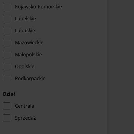
Kujawsko-Pomorskie
Lubelskie
Lubuskie
Mazowieckie
Małopolskie
Opolskie
Podkarpackie
Podlaskie
Dział
Pomorskie
Centrala
Warmińsko-Mazurskie
Sprzedaż
Wielkopolskie