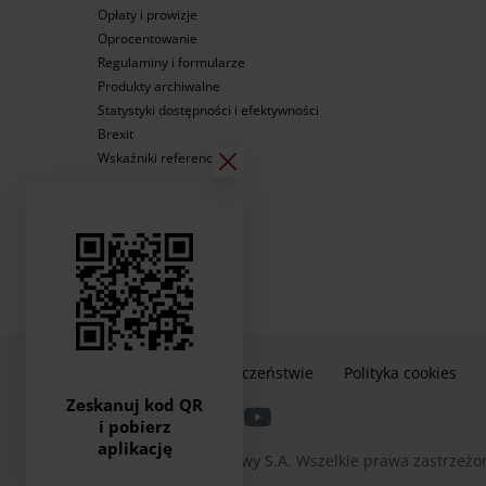
Opłaty i prowizje
Oprocentowanie
Regulaminy i formularze
Produkty archiwalne
Statystyki dostępności i efektywności
Brexit
Wskaźniki referencyjne
Informacje o bezpieczeństwie
Polityka cookies
Zeskanuj kod QR
i pobierz
aplikację
2026 © Bank Pocztowy S.A. Wszelkie prawa zastrzeżo