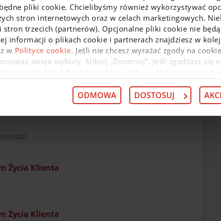
zbędne pliki cookie. Chcielibyśmy również wykorzystywać opcj
zych stron internetowych oraz w celach marketingowych. Niek
 stron trzecich (partnerów). Opcjonalne pliki cookie nie będą
ej informacji o plikach cookie i partnerach znajdziesz w kol
edaż
az w
Polityce cookie
. Jeśli nie chcesz wyrażać zgody na cookie
osować swoje wybory, kliknij „Dostosuj”. Jeśli zgadzasz się n
eniu (zgodnie z Polityką cookie), kliknij „Akceptuj wszystki
 wycofać swoją zgodę w
Deklaracji dot. plików cookie
. Infor
 przysługujących w związku z tym uprawnieniach, znajdzies
ODMOWA
DOSTOSUJ
AKC
 Sprzedaż
m Życia Klienta
m Życia Klienta