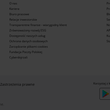
O nas
Pr
Kariera
Pr
Biuro prasowe
Bl
Relacje inwestorskie
Se
Transparentne finanse - wiarygodny klient
No
Zrównoważony rozwój ESG
AP
Dostępność naszych usług
Ku
Ochrona danych osobowych
St
Zarządzanie plikami cookies
Fundacja Poczty Polskiej
Cyberdojrzali
Korzystaj z 
Zastrzeżenia prawne
ne.