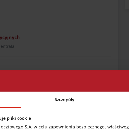
tycyjnych
Centrala
Szczegóły
edaż
je pliki cookie
obilnej
Pocztowego S.A. w celu zapewnienia bezpiecznego, właściwe