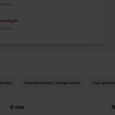
Centrala
otecznych
Centrala
 kredyt
Przenieś kredyt z innego banku
Kup ubezpie
O nas
N