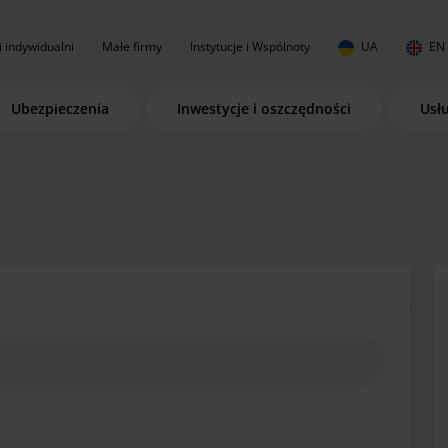
i indywidualni
Małe firmy
Instytucje i Wspólnoty
UA
EN
Ubezpieczenia
Inwestycje i oszczędności
Usł