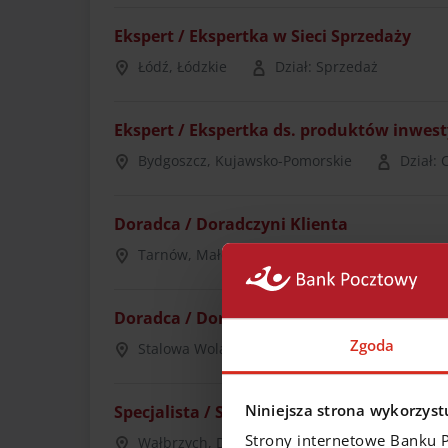
Ekspert / Ekspertka w Sieci Sprzedaży
Łódź, Łódzkie
Dział: Sprzedaż
Ekspert / Ekspertka ds. produktów inwes
Bydgoszcz, Kujawsko-Pomorskie
Dział: 
Doradca / Doradczyni Klienta
Tarnów, Małopolskie
Dział: Sprzedaż
Doradca / Doradczyni Klienta
Zgoda
Stalowa Wola, Podkarpackie
Dział: Sprz
Niniejsza strona wykorzystu
Specjalista / Specjalistka ds. sprzedaży m
Strony internetowe Banku 
Wałbrzych, Dolnośląskie