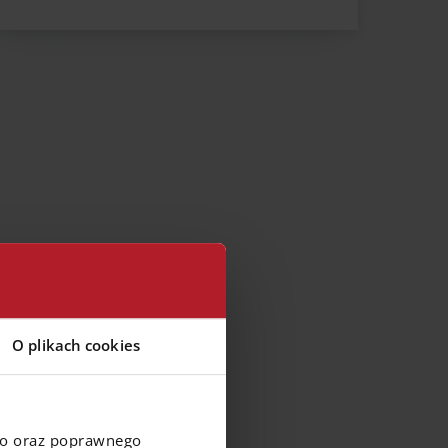
Zachodniopomorskie
Łódzkie
Śląskie
Świętokrzyskie
O plikach cookies
go oraz poprawnego