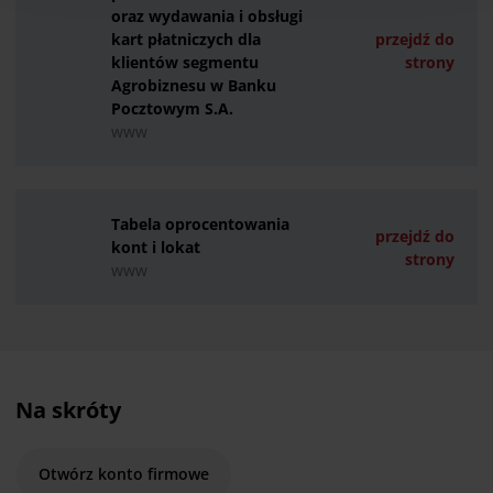
przysługujących w związku z tym uprawnieniach,
oraz wydawania i obsługi
znajdziesz pod
linkiem
.
kart płatniczych dla
przejdź do
klientów segmentu
strony
Agrobiznesu w Banku
Pocztowym S.A.
www
Tabela oprocentowania
przejdź do
kont i lokat
strony
www
Na skróty
Otwórz konto firmowe