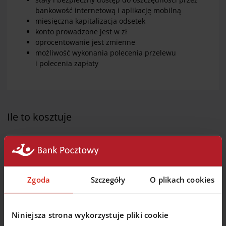
bankowość internetową i aplikację mobilną
miesięczna kapitalizacja odsetek
konto prowadzone jest w zł
oprocentowanie jest zmienne
możliwość wykonania polecenia przelewu
i polecenia zapłaty
Ile to kosztuje
1 zł
za otwarcie i prowadzenie konta
Zgoda
Szczegóły
O plikach cookies
20 zł
za przelew wewnętrzny lub zewnętrzny
Niniejsza strona wykorzystuje pliki cookie