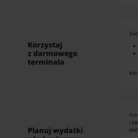
Zam
Korzystaj
z darmowego
terminala
Kor
Fun
i z
Planuj wydatki
pła