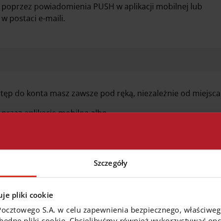
poprzez powiadomienia PUSH w aplikacji mobilnej lub
w postaci e-maili.
tęp do konta masz zawsze pod ręką, niezależnie od miejsca 
przez aplikację mobilną albo
przez system bankowości internetowej, który dostosuje si
iekolwiek jesteś, możesz zarządzać finansami firmy, realizo
ności.
Szczegóły
je pliki cookie
Pocztowego S.A. w celu zapewnienia bezpiecznego, właściwe
ch dokumentów potrzebuję, by otworzyć konto firmowe w E
zbędne pliki cookie. Chcielibyśmy również wykorzystywać opcj