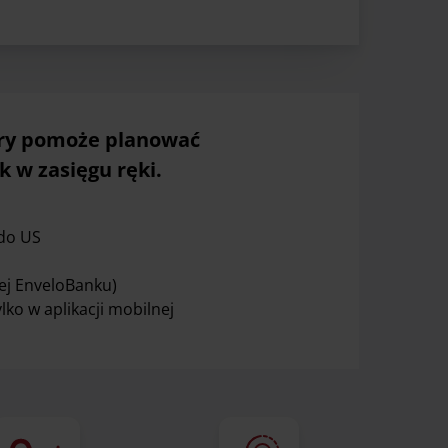
óry pomoże planować
k w zasięgu ręki.
 do US
nej EnveloBanku)
lko w aplikacji mobilnej