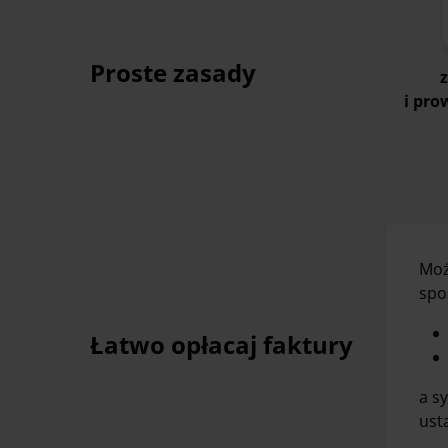
Proste zasady
i pro
Moż
spo
Łatwo opłacaj faktury
a s
ust