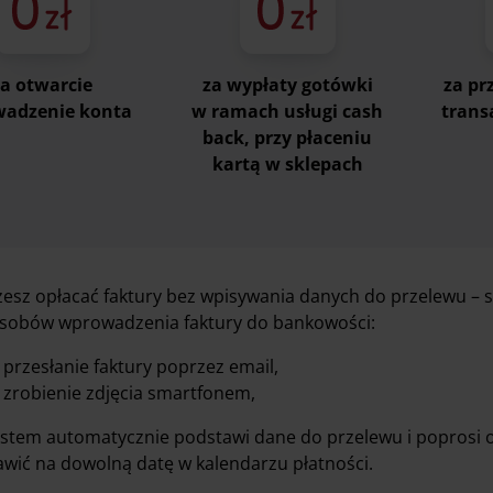
za otwarcie
za wypłaty gotówki
za p
wadzenie konta
w ramach usługi cash
trans
back, przy płaceniu
kartą w sklepach
esz opłacać faktury bez wpisywania danych do przelewu – s
sobów wprowadzenia faktury do bankowości:
przesłanie faktury poprzez email,
zrobienie zdjęcia smartfonem,
ystem automatycznie podstawi dane do przelewu i poprosi o
awić na dowolną datę w kalendarzu płatności.