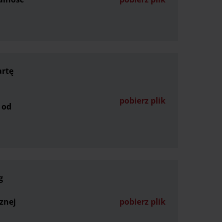
rtę
pobierz plik
 od
g
znej
pobierz plik