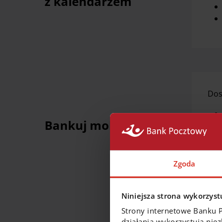
z kalendarzem
Dos
Bankuj mobilnie
Gdz
płat
Zgoda
Niniejsza strona wykorzystu
Strony internetowe Banku 
Jaki
działania wykorzystują nie