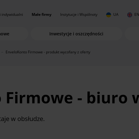
i indywidualni
Małe firmy
Instytucje i Wspólnoty
UA
E
rmowe
Inwestycje i oszczędności
EnveloKonto Firmowe - produkt wycofany z oferty
 Firmowe - biuro 
taje w obsłudze.