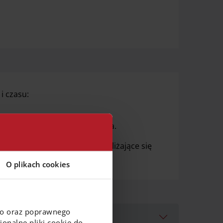
i czasu:
ę do ekranu Twojego smartfona.
wać przelewy lub sprawdzić zbliżające się
O plikach cookies
go oraz poprawnego
nveloBanku?
onalne pliki cookie do