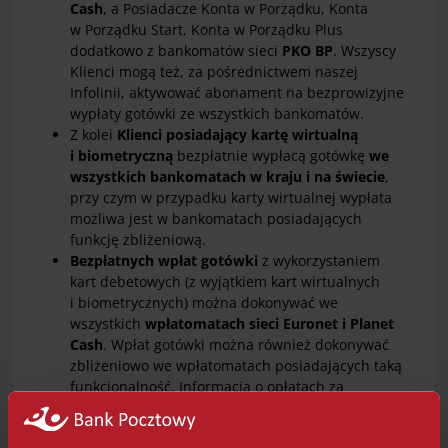
Cash
, a Posiadacze Konta w Porządku, Konta
w Porządku Start, Konta w Porządku Plus
dodatkowo z bankomatów sieci
PKO BP
. Wszyscy
Klienci mogą też, za pośrednictwem naszej
Infolinii, aktywować abonament na bezprowizyjne
wypłaty gotówki ze wszystkich bankomatów.
Z kolei
Klienci posiadający kartę wirtualną
i biometryczną
bezpłatnie wypłacą gotówkę
we
wszystkich bankomatach w kraju i na świecie
,
przy czym w przypadku karty wirtualnej wypłata
możliwa jest w bankomatach posiadających
funkcję zbliżeniową.
Bezpłatnych wpłat gotówki
z wykorzystaniem
kart debetowych (z wyjątkiem kart wirtualnych
i biometrycznych) można dokonywać we
wszystkich
wpłatomatach sieci Euronet i Planet
Cash
. Wpłat gotówki można również dokonywać
zbliżeniowo we wpłatomatach posiadających taką
funkcjonalność. Informacja o opłatach za
korzystanie z wpłatomatów dla kart
biometrycznych znajduje się
tutaj
.