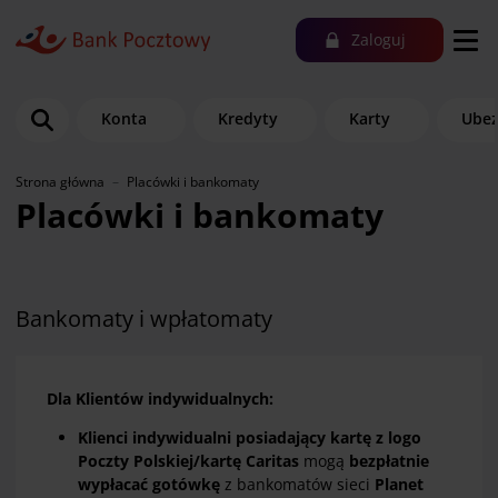
Zaloguj
Konta
Kredyty
Karty
Ubez
Strona główna
Placówki i bankomaty
Placówki i bankomaty
Bankomaty i wpłatomaty
Dla Klientów indywidualnych:
Klienci indywidualni posiadający kartę z logo
Poczty Polskiej/kartę Caritas
mogą
bezpłatnie
wypłacać gotówkę
z bankomatów sieci
Planet