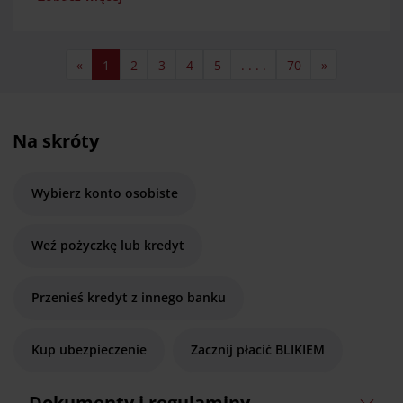
«
1
2
3
4
5
. . . .
70
»
Na skróty
Wybierz konto osobiste
Weź pożyczkę lub kredyt
Przenieś kredyt z innego banku
Kup ubezpieczenie
Zacznij płacić BLIKIEM
Dokumenty i regulaminy