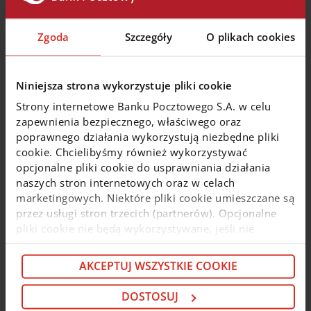
mObywatela
W dniu
29.06.2026 r.
w godz.
23:00 - 00:00
, w związku
Zgoda
Szczegóły
O plikach cookies
z zaplanowanymi pracami Centralnego Ośrodka
Informatyki, mogą wystąpić przerwy w dostępnie do
usług korzystających z przekazywania danych za
pomocą mObywatela.
Niniejsza strona wykorzystuje pliki cookie
Strony internetowe Banku Pocztowego S.A. w celu
Zobacz więcej
zapewnienia bezpiecznego, właściwego oraz
poprawnego działania wykorzystują niezbędne pliki
cookie. Chcielibyśmy również wykorzystywać
19 czerwca 2026
opcjonalne pliki cookie do usprawniania działania
naszych stron internetowych oraz w celach
marketingowych. Niektóre pliki cookie umieszczane są
Utrudnienia w korzystaniu z kart
przez usługi stron trzecich (partnerów). Opcjonalne
płatniczych
pliki cookie nie będą wykorzystywane, jeśli nie
wyrazisz na nie zgody. Więcej informacji o plikach
W dniu
24.06.2026
w godz.
00:00 - 02:00
w wyniku
cookie i partnerach znajdziesz w kolejnych zakładkach
prac administracyjnych dostawcy, wystąpią
AKCEPTUJ WSZYSTKIE COOKIE
niniejszego komunikatu oraz w
Polityce cookie
. Jeśli
utrudnienia w korzystaniu z kart płatniczych.
nie chcesz wyrażać zgody na cookie opcjonalne, kliknij
DOSTOSUJ
„Odmowa”. Jeśli chcesz dostosować swoje wybory,
Zobacz więcej