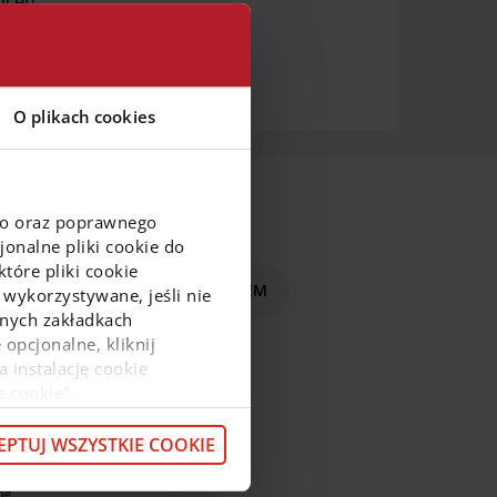
óceń.
O plikach cookies
go oraz poprawnego
onalne pliki cookie do
tóre pliki cookie
czenie
Zacznij płacić BLIKIEM
 wykorzystywane, jeśli nie
ejnych zakładkach
 opcjonalne, kliknij
a instalację cookie
ajnowsze informacje
e cookie”.
macje o przetwarzaniu
z pod
linkiem
.
EPTUJ WSZYSTKIE COOKIE
omocje
omocje doładowań
og