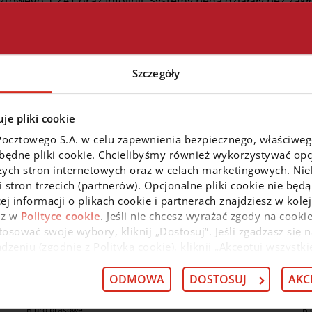
ztowego, CZAT oraz Infolinii. Systemy będą działały bez zakł
niedogodności przepraszamy.
Szczegóły
je pliki cookie
Pocztowego S.A. w celu zapewnienia bezpiecznego, właściwe
zbędne pliki cookie. Chcielibyśmy również wykorzystywać opcj
zych stron internetowych oraz w celach marketingowych. Niek
 kredyt
Przenieś kredyt z innego banku
Kup ubezpie
 stron trzecich (partnerów). Opcjonalne pliki cookie nie będą
ej informacji o plikach cookie i partnerach znajdziesz w kol
az w
Polityce cookie
. Jeśli nie chcesz wyrażać zgody na cookie
osować swoje wybory, kliknij „Dostosuj”. Jeśli zgadzasz się n
O nas
N
eniu (zgodnie z Polityką cookie), kliknij „Akceptuj wszystki
 wycofać swoją zgodę w
Deklaracji dot. plików cookie
. Infor
 przysługujących w związku z tym uprawnieniach, znajdzies
ODMOWA
DOSTOSUJ
AKC
O nas
Pr
Kariera
Pr
Biuro prasowe
Bl