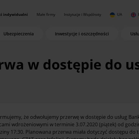
ci indywidualni
Małe firmy
Instytucje i Wspólnoty
UA
Ubezpieczenia
Inwestycje i oszczędności
Usł
rwa w dostępie do u
ormujemy, że odwołujemy przerwę w dostępie do usług Ba
cami wdrożeniowymi w terminie 3.07.2020 (piątek) od godzin
ziny 17:30. Planowana przerwa miała dotyczyć dostępu do 