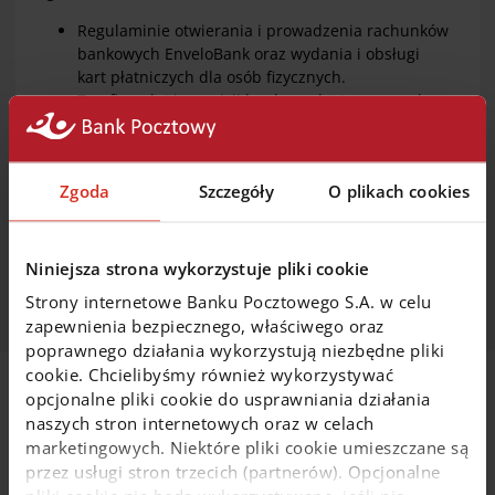
Regulaminie otwierania i prowadzenia rachunków
bankowych EnveloBank oraz wydania i obsługi
kart płatniczych dla osób fizycznych.
Taryfie opłat i prowizji bankowych stosowanych
przez Bank Pocztowy S.A. dla Klientów
detalicznych - Produkty EnveloBank
Zgoda
Szczegóły
O plikach cookies
List informacyjny
Wykaz zmian do regulacji
Niniejsza strona wykorzystuje pliki cookie
Strony internetowe Banku Pocztowego S.A. w celu
zapewnienia bezpiecznego, właściwego oraz
poprawnego działania wykorzystują niezbędne pliki
cookie. Chcielibyśmy również wykorzystywać
opcjonalne pliki cookie do usprawniania działania
Na skróty
naszych stron internetowych oraz w celach
marketingowych. Niektóre pliki cookie umieszczane są
przez usługi stron trzecich (partnerów). Opcjonalne
Wybierz konto osobiste