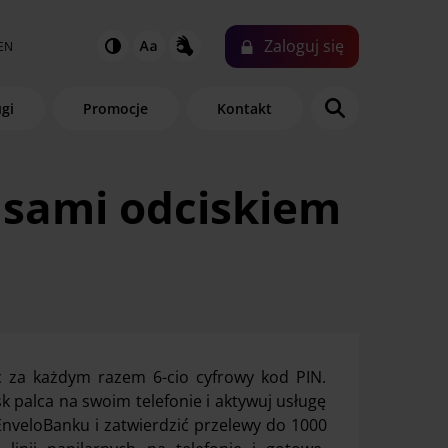
Zaloguj
się
EN
ugi
Promocje
Kontakt
nsami odciskiem
ąc za każdym razem 6-cio cyfrowy kod PIN.
sk palca na swoim telefonie i aktywuj usługę
 EnveloBanku i zatwierdzić przelewy do 1000