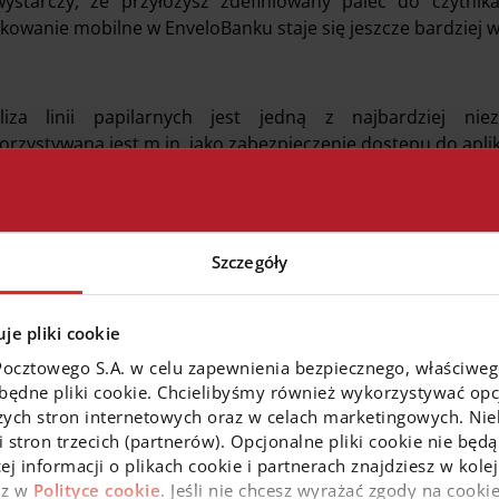
wystarczy, że przyłożysz zdefiniowany palec do czytnika
kowanie mobilne w EnveloBanku staje się jeszcze bardziej 
liza linii papilarnych jest jedną z najbardziej nie
orzystywana jest m.in. jako zabezpieczenie dostępu do apli
oryzacja odciskiem palca jest możliwa na urządzeniach w
ikacja EnveloBanku wspiera Touch ID dla systemu iOS i Finge
Szczegóły
je pliki cookie
iętaj, aby logować się do aplikacji EnveloBanku z urząd
Pocztowego S.A. w celu zapewnienia bezpiecznego, właściwe
je odciski palców.
zbędne pliki cookie. Chcielibyśmy również wykorzystywać opcj
zych stron internetowych oraz w celach marketingowych. Niek
 stron trzecich (partnerów). Opcjonalne pliki cookie nie będą
ej informacji o plikach cookie i partnerach znajdziesz w kol
az w
Polityce cookie
. Jeśli nie chcesz wyrażać zgody na cookie