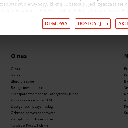
osować swoje wybory, kliknij „Dostosuj”. Jeśli zgadzasz się n
eniu (zgodnie z Polityką cookie), kliknij „Akceptuj wszystki
 wycofać swoją zgodę w
Deklaracji dot. plików cookie
. Infor
 przysługujących w związku z tym uprawnieniach, znajdzies
ODMOWA
DOSTOSUJ
AKC
 kredyt
Przenieś kredyt z innego banku
Kup ubezpie
O nas
N
O nas
Pr
Kariera
Pr
Biuro prasowe
Bl
Relacje inwestorskie
Se
Transparentne finanse - wiarygodny klient
No
Zrównoważony rozwój ESG
AP
Dostępność naszych usług
Ku
Ochrona danych osobowych
St
Zarządzanie plikami cookies
Fundacja Poczty Polskiej