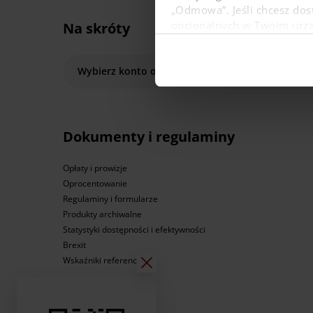
„Odmowa”. Jeśli chcesz dost
opcjonalnych w Twoim urządz
Na skróty
W dowolnej chwili możesz
danych osobowych, w tym o
Wybierz konto osobiste
Weź pożyczkę lub
Dokumenty i regulaminy
Opłaty i prowizje
Oprocentowanie
Regulaminy i formularze
Produkty archiwalne
Statystyki dostępności i efektywności
Brexit
Wskaźniki referencyjne