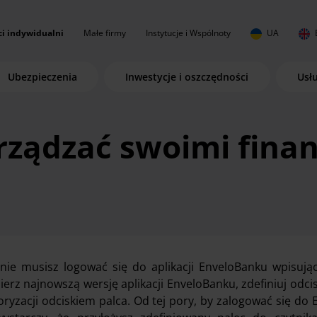
ci indywidualni
Małe firmy
Instytucje i Wspólnoty
UA
Ubezpieczenia
Inwestycje i oszczędności
Usł
rządzać swoimi fina
 nie musisz logować się do aplikacji EnveloBanku wpisuj
ierz najnowszą wersję aplikacji EnveloBanku, zdefiniuj odci
oryzacji odciskiem palca. Od tej pory, by zalogować się do