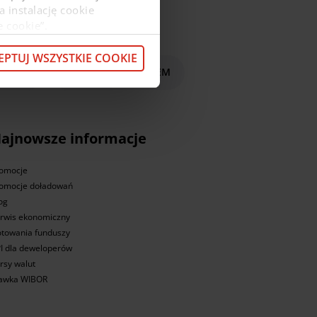
a instalację cookie
e cookie”.
macje o przetwarzaniu
z pod
linkiem
.
EPTUJ WSZYSTKIE COOKIE
czenie
Zacznij płacić BLIKIEM
ajnowsze informacje
omocje
omocje doładowań
og
rwis ekonomiczny
towania funduszy
I dla deweloperów
rsy walut
awka WIBOR