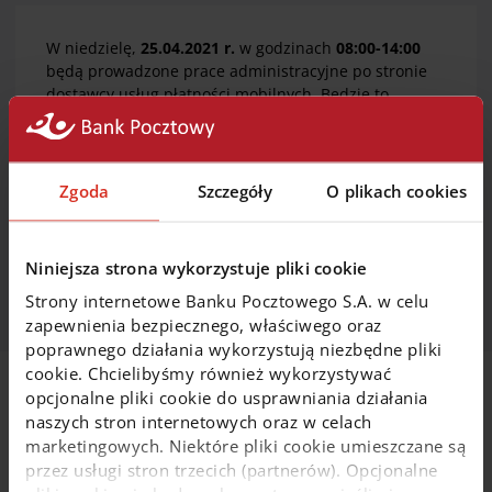
W niedzielę,
25.04.2021 r.
w godzinach
08:00-14:00
będą prowadzone prace administracyjne po stronie
dostawcy usług płatności mobilnych. Będzie to
skutkować
brakiem możliwości dokonania transakcji
za pośrednictwem Google Pay, Apple Pay, Garmin
Pay
oraz
brakiem możliwości dodania i usunięcia
karty z portfela
.
Zgoda
Szczegóły
O plikach cookies
Za niedogodności przepraszamy.
Niniejsza strona wykorzystuje pliki cookie
Strony internetowe Banku Pocztowego S.A. w celu
zapewnienia bezpiecznego, właściwego oraz
poprawnego działania wykorzystują niezbędne pliki
cookie. Chcielibyśmy również wykorzystywać
opcjonalne pliki cookie do usprawniania działania
Na skróty
naszych stron internetowych oraz w celach
marketingowych. Niektóre pliki cookie umieszczane są
przez usługi stron trzecich (partnerów). Opcjonalne
Wybierz konto osobiste