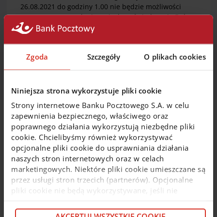
26.08.2021 do godziny 1.00 nie będzie możliwości
poprawnego przesłania wniosku o świadczenie Dobry
Start
Zgoda
Szczegóły
O plikach cookies
Za utrudnienia serdecznie przepraszamy.”
Niniejsza strona wykorzystuje pliki cookie
Strony internetowe Banku Pocztowego S.A. w celu
zapewnienia bezpiecznego, właściwego oraz
Na skróty
poprawnego działania wykorzystują niezbędne pliki
cookie. Chcielibyśmy również wykorzystywać
opcjonalne pliki cookie do usprawniania działania
Wybierz konto osobiste
naszych stron internetowych oraz w celach
marketingowych. Niektóre pliki cookie umieszczane są
przez usługi stron trzecich (partnerów). Opcjonalne
Weź pożyczkę lub kredyt
pliki cookie nie będą wykorzystywane, jeśli nie
wyrazisz na nie zgody. Więcej informacji o plikach
Przenieś kredyt z innego banku
cookie i partnerach znajdziesz w kolejnych zakładkach
AKCEPTUJ WSZYSTKIE COOKIE