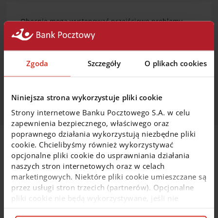
Obecnie mogą występować przejściowe problemy
w realizacji płatności BLIK oraz przelewów
ekspresowych. Pozostałe usługi, takie jak płatności
kartą, bankowość elektroniczna działają bez zakłóceń.
Zgoda
Szczegóły
O plikach cookies
Za powstałe utrudnienia serdecznie przepraszamy.
Niniejsza strona wykorzystuje pliki cookie
Strony internetowe Banku Pocztowego S.A. w celu
zapewnienia bezpiecznego, właściwego oraz
poprawnego działania wykorzystują niezbędne pliki
cookie. Chcielibyśmy również wykorzystywać
Na skróty
opcjonalne pliki cookie do usprawniania działania
naszych stron internetowych oraz w celach
marketingowych. Niektóre pliki cookie umieszczane są
Wybierz konto osobiste
przez usługi stron trzecich (partnerów). Opcjonalne
pliki cookie nie będą wykorzystywane, jeśli nie
Weź pożyczkę lub kredyt
wyrazisz na nie zgody. Więcej informacji o plikach