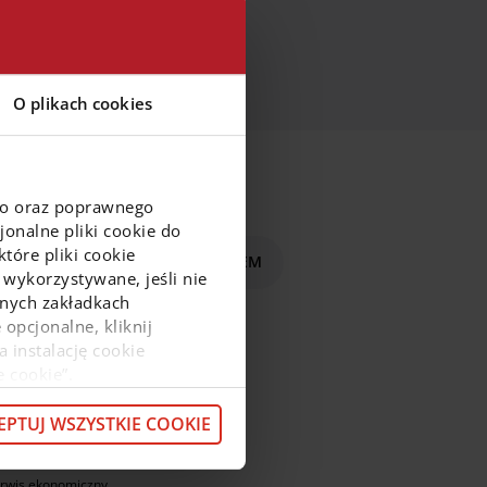
O plikach cookies
go oraz poprawnego
onalne pliki cookie do
tóre pliki cookie
czenie
Zacznij płacić BLIKIEM
 wykorzystywane, jeśli nie
ejnych zakładkach
 opcjonalne, kliknij
a instalację cookie
ajnowsze informacje
e cookie”.
macje o przetwarzaniu
omocje
z pod
linkiem
.
EPTUJ WSZYSTKIE COOKIE
omocje doładowań
og
rwis ekonomiczny