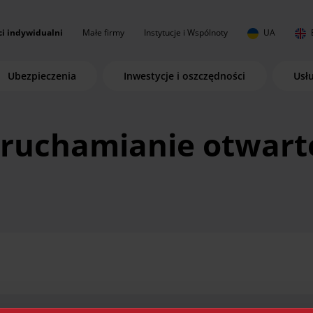
ci indywidualni
Małe firmy
Instytucje i Wspólnoty
UA
Ubezpieczenia
Inwestycje i oszczędności
Usł
uruchamianie otwart