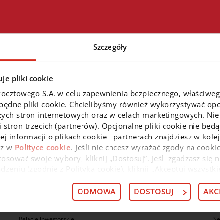
Szczegóły
je pliki cookie
Pocztowego S.A. w celu zapewnienia bezpiecznego, właściwe
zbędne pliki cookie. Chcielibyśmy również wykorzystywać opcj
zych stron internetowych oraz w celach marketingowych. Niek
 kredyt
Przenieś kredyt z innego banku
Kup ubezpie
 stron trzecich (partnerów). Opcjonalne pliki cookie nie będą
ej informacji o plikach cookie i partnerach znajdziesz w kol
az w
Polityce cookie
. Jeśli nie chcesz wyrażać zgody na cookie
osować swoje wybory, kliknij „Dostosuj”. Jeśli zgadzasz się n
O nas
N
eniu (zgodnie z Polityką cookie), kliknij „Akceptuj wszystki
 wycofać swoją zgodę w
Deklaracji dot. plików cookie
. Infor
O nas
Pr
 przysługujących w związku z tym uprawnieniach, znajdzies
ODMOWA
DOSTOSUJ
AKC
Kariera
Pr
Biuro prasowe
Bl
Relacje inwestorskie
Se