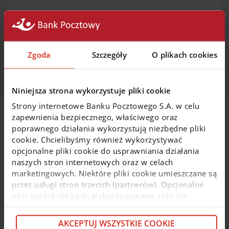
W związku z planowanymi pracami serwisowymi,
16
stycznia 2017 r
. w godzinach
: 01:00 - 06:00
, nastąpi
przerwa w obsłudze kart płatniczych Banku
Pocztowego
. Za utrudnienia przepraszamy.
Zgoda
Szczegóły
O plikach cookies
Niniejsza strona wykorzystuje pliki cookie
Strony internetowe Banku Pocztowego S.A. w celu
zapewnienia bezpiecznego, właściwego oraz
Na skróty
poprawnego działania wykorzystują niezbędne pliki
cookie. Chcielibyśmy również wykorzystywać
opcjonalne pliki cookie do usprawniania działania
Wybierz konto osobiste
naszych stron internetowych oraz w celach
marketingowych. Niektóre pliki cookie umieszczane są
Weź pożyczkę lub kredyt
przez usługi stron trzecich (partnerów). Opcjonalne
pliki cookie nie będą wykorzystywane, jeśli nie
wyrazisz na nie zgody. Więcej informacji o plikach
Przenieś kredyt z innego banku
cookie i partnerach znajdziesz w kolejnych zakładkach
AKCEPTUJ WSZYSTKIE COOKIE