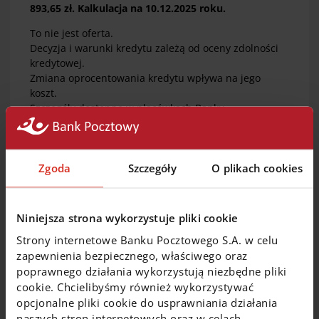
893,65 zł. Kalkulacja na 10.12.2025 roku.
To nie jest oferta.
Decyzja i warunki kredytu zależą od oceny zdolności
kredytowej.
Zmiana oprocentowania kredytu wpływa na jego
koszt.
Szczegóły dostępne w placówkach Banku,
pośredników kredytowych oraz na stronie
www.pocztowy.pl.
Zgoda
Szczegóły
O plikach cookies
Jak wnioskować o kredyt
Niniejsza strona wykorzystuje pliki cookie
W placówce
Strony internetowe Banku Pocztowego S.A. w celu
zapewnienia bezpiecznego, właściwego oraz
Wolisz spotkanie twarzą w twarz? Jesteśmy blisko
poprawnego działania wykorzystują niezbędne pliki
Ciebie.
cookie. Chcielibyśmy również wykorzystywać
opcjonalne pliki cookie do usprawniania działania
naszych stron internetowych oraz w celach